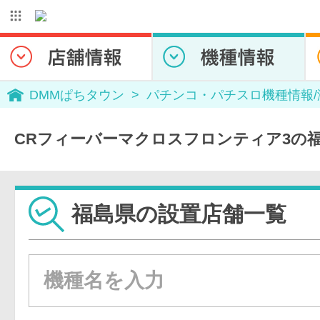
DMMぱちタウン
パチンコ・パチスロ機種情報
CRフィーバーマクロスフロンティア3の
福島県の設置店舗一覧