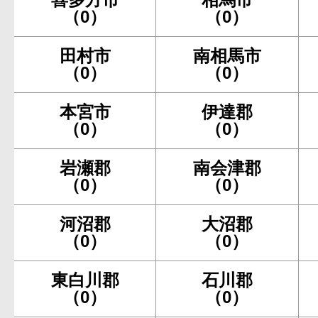
（0）
（0）
田村市
南相馬市
（0）
（0）
本宮市
伊達郡
（0）
（0）
岩瀬郡
南会津郡
（0）
（0）
河沼郡
大沼郡
（0）
（0）
東白川郡
石川郡
（0）
（0）