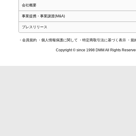
会社概要
事業提携・事業譲渡(M&A)
プレスリリース
・会員規約
・個人情報保護に関して
・特定商取引法に基づく表示
・規
Copyright © since 1998 DMM All Rights Reserve