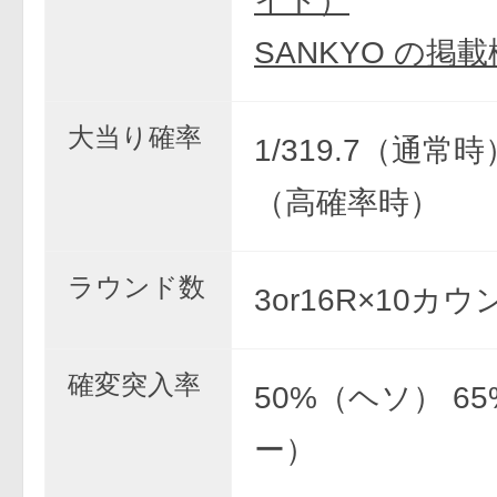
イト）
SANKYO の掲
大当り確率
1/319.7（通常時）
（高確率時）
ラウンド数
3or16R×10カウ
確変突入率
50%（ヘソ） 6
ー）