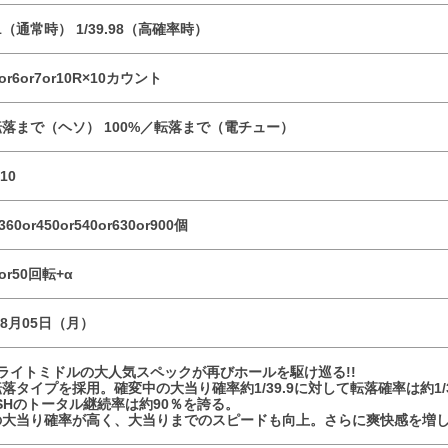
.91（通常時） 1/39.98（高確率時）
5or6or7or10R×10カウント
転落まで（ヘソ） 100%／転落まで（電チュー）
10
360or450or540or630or900個
or50回転+α
08月05日（月）
ライトミドルの大人気スペックが再びホールを駆け巡る!!
落タイプを採用。確変中の大当り確率約1/39.9に対して転落確率は約1/
SHのトータル継続率は約90％を誇る。
の大当り確率が高く、大当りまでのスピードも向上。さらに爽快感を増