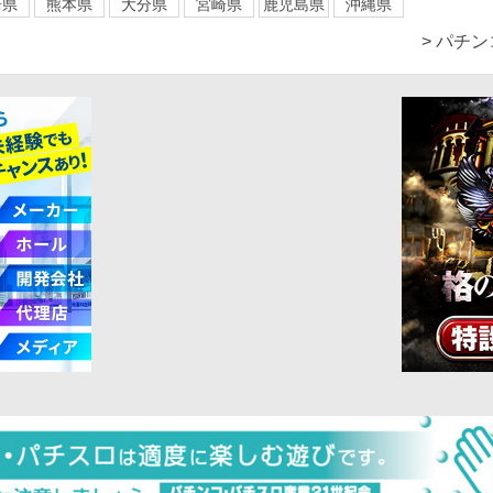
崎県
熊本県
大分県
宮崎県
鹿児島県
沖縄県
> パチ