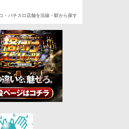
ンコ・パチスロ店舗を沿線・駅から探す