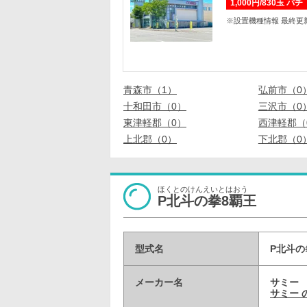
1,000円/830玉 パチ
※設置機種情報 最終更新日 
青森市（1）
弘前市（0
十和田市（0）
三沢市（0
東津軽郡（0）
西津軽郡（
上北郡（0）
下北郡（0
ほくとのけんえいとはおう
P北斗の拳8覇王
型式名
P北斗の
メーカー名
サミー
サミー 