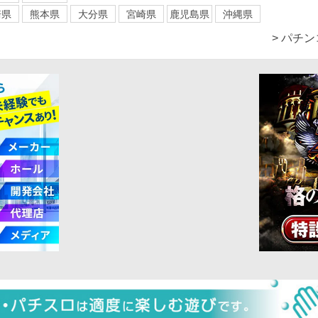
崎県
熊本県
大分県
宮崎県
鹿児島県
沖縄県
> パチ