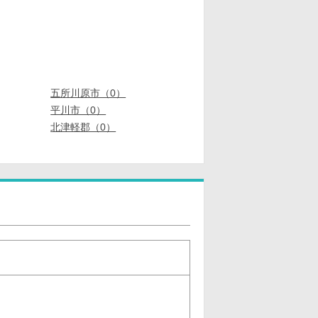
五所川原市（0）
平川市（0）
北津軽郡（0）