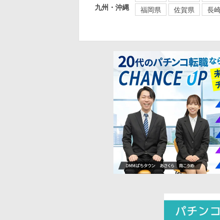
九州・沖縄
福岡県
佐賀県
長