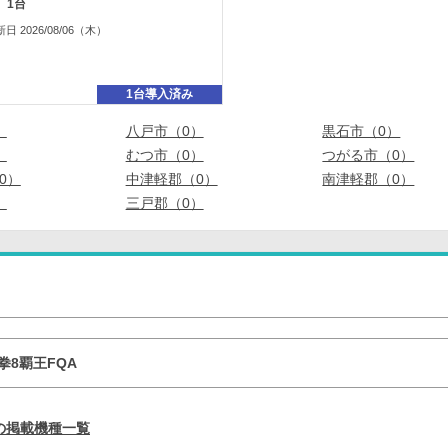
1台
2026/08/06（木）
1台導入済み
）
八戸市（0）
黒石市（0）
）
むつ市（0）
つがる市（0）
0）
中津軽郡（0）
南津軽郡（0）
）
三戸郡（0）
拳8覇王FQA
の掲載機種一覧