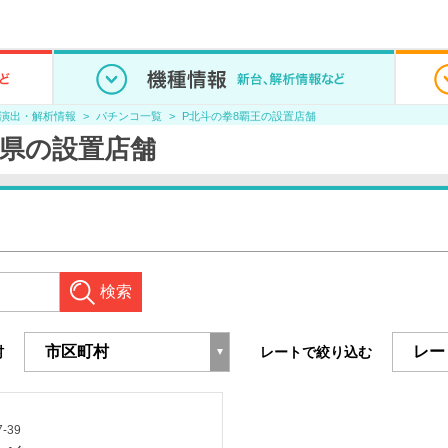
/演出・解析情報
パチンコ一覧
P北斗の拳8覇王の設置店舗
森県の設置店舗
検索
村
レートで絞り込む
-39