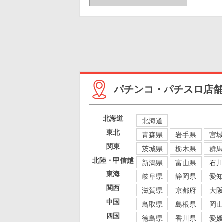
パチンコ・パチスロ店
北海道
北海道
東北
青森県
岩手県
宮
関東
茨城県
栃木県
群
北陸・甲信越
新潟県
富山県
石
東海
岐阜県
静岡県
愛
関西
滋賀県
京都府
大
中国
鳥取県
島根県
岡
四国
徳島県
香川県
愛