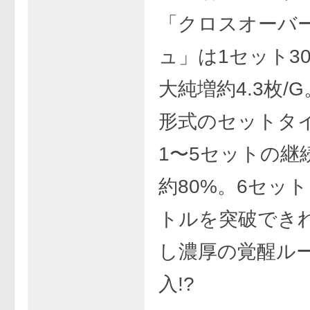
「クロスオーバ
ュ」は1セット30
大純増約4.3枚/
形式のセットタ
1〜5セットの継
約80%。6セッ
トルを突破でき
し濃厚の覚醒ル
入!?