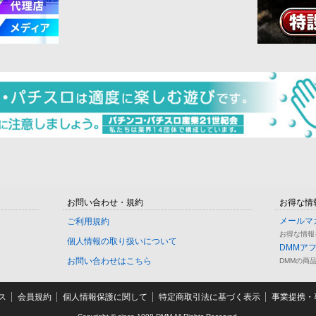
お問い合わせ・規約
お得な情
メールマ
ご利用規約
お得な情報
個人情報の取り扱いについて
DMMア
お問い合わせはこちら
DMMの商
ス
会員規約
個人情報保護に関して
特定商取引法に基づく表示
事業提携・事