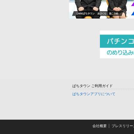
ぱちタウン ご利用ガイド
ぱちタウンアプリについて
会社概要
プレスリリー