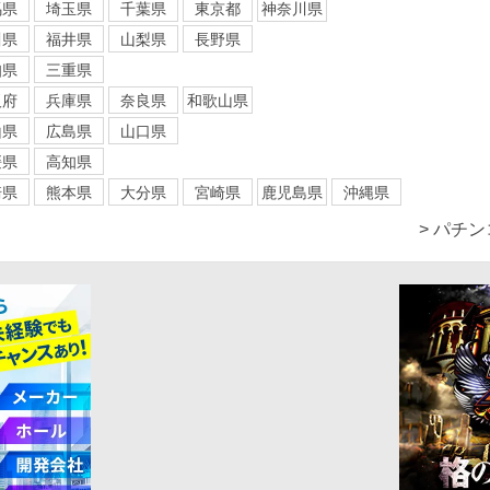
馬県
埼玉県
千葉県
東京都
神奈川県
川県
福井県
山梨県
長野県
知県
三重県
阪府
兵庫県
奈良県
和歌山県
山県
広島県
山口県
媛県
高知県
崎県
熊本県
大分県
宮崎県
鹿児島県
沖縄県
> パチ