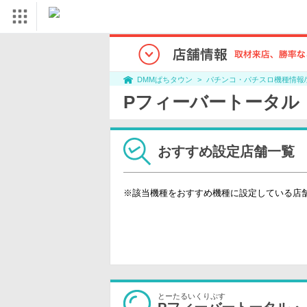
パチンコ・パチスロ機種情報
DMMぱちタウン
Pフィーバートータル
おすすめ設定店舗一覧
※該当機種をおすすめ機種に設定している店
とーたるいくりぷす