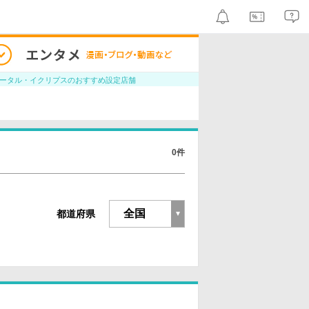
トータル・イクリプスのおすすめ設定店舗
0件
都道府県