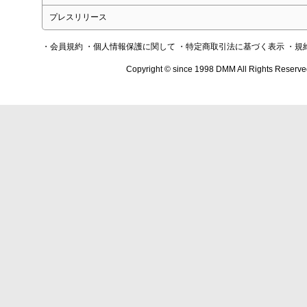
プレスリリース
・会員規約
・個人情報保護に関して
・特定商取引法に基づく表示
・規
Copyright © since 1998 DMM All Rights Reserve