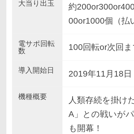
大当り出玉
約200or300or400
00or1000個（
電サポ回転
100回転or次回
数
導入開始日
2019年11月18
機種概要
人類存続を掛けた
A」との戦いが
も開幕！