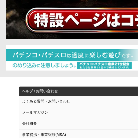
ヘルプ / お問い合わせ
よくある質問・お問い合わせ
メールマガジン
会社概要
事業提携・事業譲渡(M&A)