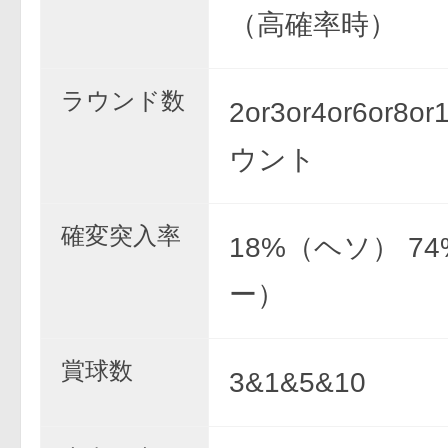
（高確率時）
ラウンド数
2or3or4or6or8o
ウント
確変突入率
18%（ヘソ） 7
ー）
賞球数
3&1&5&10