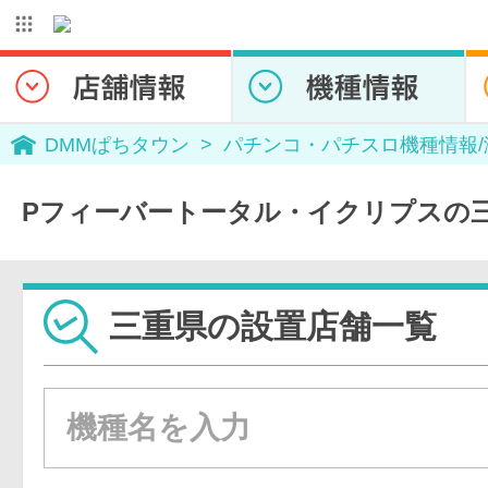
DMMぱちタウン
パチンコ・パチスロ機種情報
Pフィーバートータル・イクリプスの
三重県の設置店舗一覧