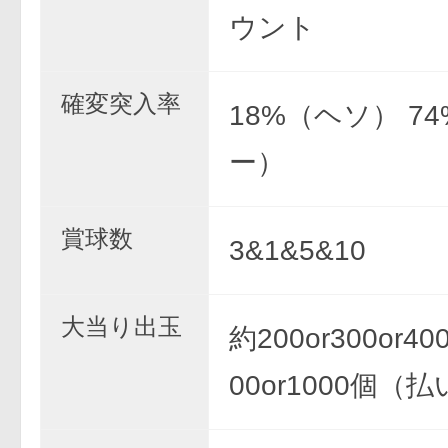
ウント
確変突入率
18%（ヘソ） 7
ー）
賞球数
3&1&5&10
大当り出玉
約200or300or400
00or1000個（