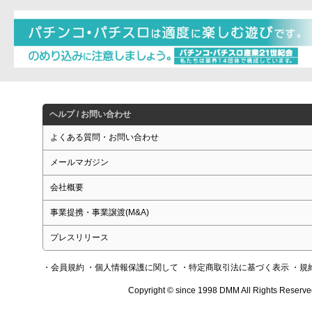
ヘルプ / お問い合わせ
よくある質問・お問い合わせ
メールマガジン
会社概要
事業提携・事業譲渡(M&A)
プレスリリース
・会員規約
・個人情報保護に関して
・特定商取引法に基づく表示
・規
Copyright © since 1998 DMM All Rights Reserve