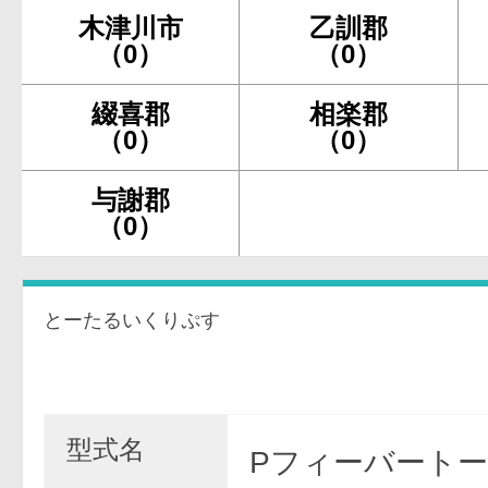
木津川市
乙訓郡
（0）
（0）
綴喜郡
相楽郡
（0）
（0）
与謝郡
（0）
とーたるいくりぷす
型式名
Pフィーバート