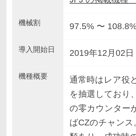
機械割
97.5% 〜 108.8
導入開始日
2019年12月02
機種概要
通常時はレア役と
を抽選しており
の零カウンター
ばCZのチャンス