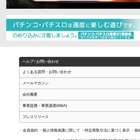
ヘルプ / お問い合わせ
よくある質問・お問い合わせ
メールマガジン
会社概要
事業提携・事業譲渡(M&A)
プレスリリース
・会員規約
・個人情報保護に関して
・特定商取引法に基づく表示
・規