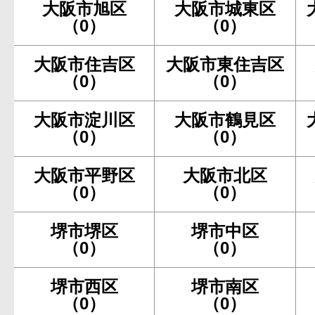
大阪市旭区
大阪市城東区
（0）
（0）
大阪市住吉区
大阪市東住吉区
（0）
（0）
大阪市淀川区
大阪市鶴見区
（0）
（0）
大阪市平野区
大阪市北区
（0）
（0）
堺市堺区
堺市中区
（0）
（0）
堺市西区
堺市南区
（0）
（0）