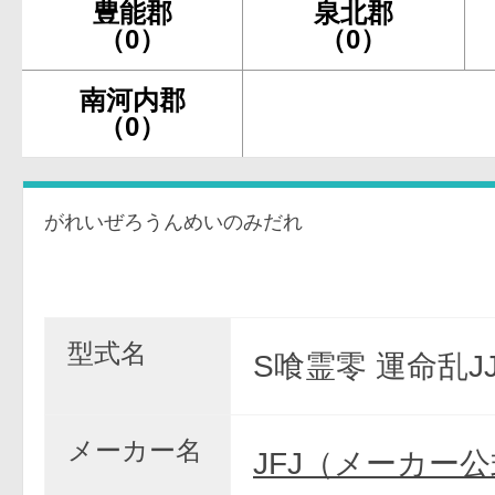
豊能郡
泉北郡
（0）
（0）
南河内郡
（0）
がれいぜろうんめいのみだれ
S喰霊
型式名
S喰霊零 運命乱J
メーカー名
JFJ（メーカー