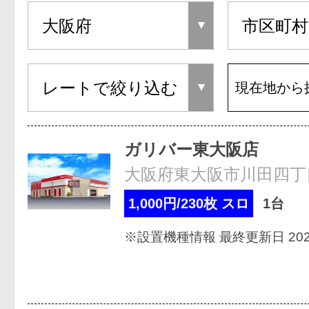
現在地から
ガリバー東大阪店
大阪府東大阪市川田四丁目
1,000円/230枚 スロ
1台
※設置機種情報 最終更新日 2026