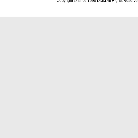
Copyright © since 1998 DMM All Rights Reserve