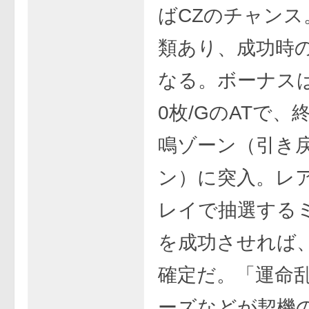
ばCZのチャンス
類あり、成功時
なる。ボーナスは
0枚/GのATで、
鳴ゾーン（引き
ン）に突入。レ
レイで抽選する
を成功させれば
確定だ。「運命
ーズなどが契機