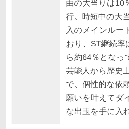
由の大当りは10
行。時短中の大当
入のメインルー
おり、ST継続率
ら約64％となっ
芸能人から歴史
で、個性的な依
願いを叶えてダ
な出玉を手に入