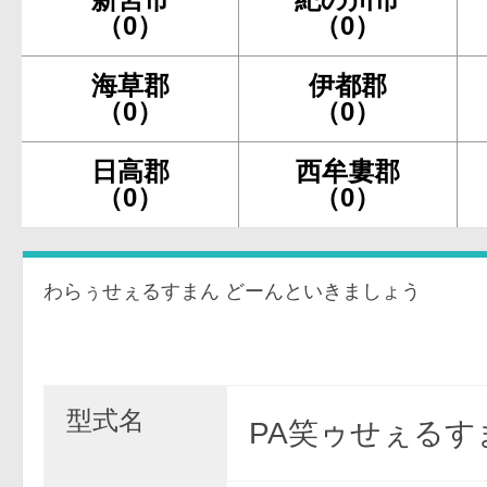
（0）
（0）
海草郡
伊都郡
（0）
（0）
日高郡
西牟婁郡
（0）
（0）
わらぅせぇるすまん どーんといきましょう
アマ
型式名
PA笑ゥせぇるす