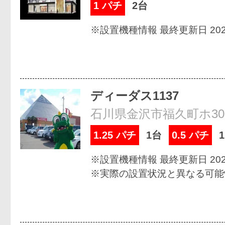
1 パチ
2台
※設置機種情報 最終更新日 2026
ディーダス1137
石川県金沢市福久町ホ30-
1.25 パチ
1台
0.5 パチ
※設置機種情報 最終更新日 2026
※実際の設置状況と異なる可能