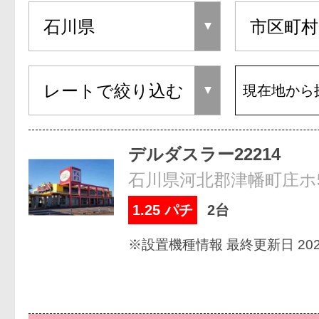
現在地から
デルダスラー22214
石川県河北郡津幡町庄ホ
1.25 パチ
2台
※設置機種情報 最終更新日 2026