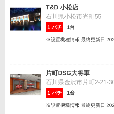
T&D 小松店
石川県小松市光町55
1 パチ
1台
※設置機種情報 最終更新日 2026
片町DSG大将軍
石川県金沢市片町2-21-3
1 パチ
1台
※設置機種情報 最終更新日 2026