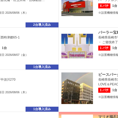
数器完備・出玉共有・台移動自…
パーソナルシ
4 パチ
1台
2026/08/06（木）
※設置機種情報 最
2台導入済み
パーラー宝
時津郷65-1
長崎県長崎市
・ ご遊技終
1台
1 パチ
1台
2026/08/07（金）
※設置機種情報 最
1台導入済み
ピースパー
中須川270
長崎県長崎市葉
LOVE＆PE
1 パチ
1台
2026/08/06（木）
※設置機種情報 最
1台導入済み
マリオ福石