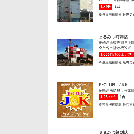
パチンコ全台各台計
1 パチ
2台
※設置機種情報 最終更新日 
まるみつ時津店
長崎県西彼杵郡時津町西
全台各台計数機設置
1,000円/900玉 パチ
※設置機種情報 最終更新日 
P･CLUB J&K
長崎県南島原市有家町
1.25 パチ
1台
※設置機種情報 最終更新日 
まるみつ畝刈店