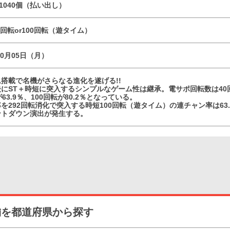
r1040個（払い出し）
00回転or100回転（遊タイム）
10月05日（月）
搭載で名機がさらなる進化を遂げる!!
にST＋時短に突入するシンプルなゲーム性は継承。電サポ回転数は40回
が63.9％、100回転が80.2％となっている。
を292回転消化で突入する時短100回転（遊タイム）の連チャン率は63
ントダウン演出が発生する。
舗を都道府県から探す