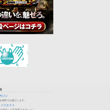
報
ガジン
を無料でお届けします。
フィリエイト
品を紹介して広告収入をゲット！