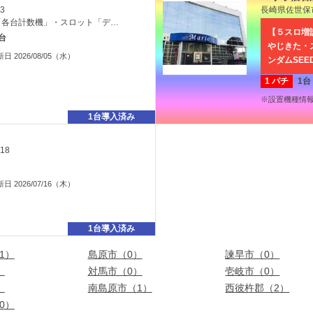
3
長崎県佐世保市
「各台計数機」・スロット「デ…
【５スロ増
台
やじきた・
2026/08/05（水）
ンダムSE
1 パチ
1台
※設置機種情報 最
1台導入済み
18
2026/07/16（木）
1台導入済み
1）
島原市（0）
諫早市（0）
）
対馬市（0）
壱岐市（0）
）
南島原市（1）
西彼杵郡（2）
0）