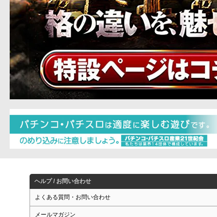
ヘルプ / お問い合わせ
よくある質問・お問い合わせ
メールマガジン