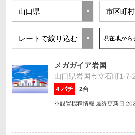
現在地から
メガガイア岩国
山口県岩国市立石町1-7-2
4 パチ
2台
※設置機種情報 最終更新日 2026