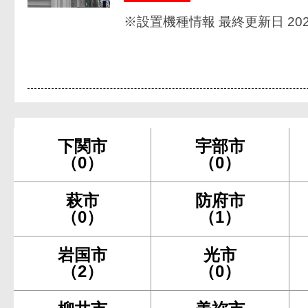
※設置機種情報 最終更新日 2026
下関市
宇部市
（0）
（0）
萩市
防府市
（0）
（1）
岩国市
光市
（2）
（0）