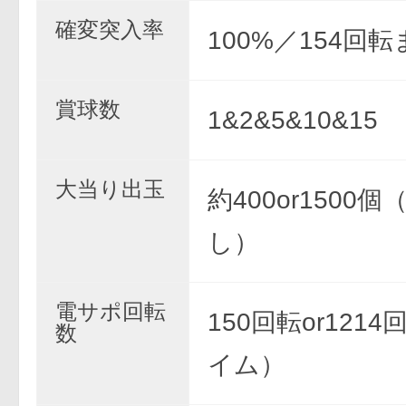
確変突入率
100%／154回
賞球数
1&2&5&10&15
大当り出玉
約400or1500
し）
電サポ回転
150回転or121
数
イム）