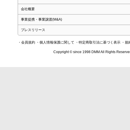
会社概要
事業提携・事業譲渡(M&A)
プレスリリース
・会員規約
・個人情報保護に関して
・特定商取引法に基づく表示
・規
Copyright © since 1998 DMM All Rights Reserve