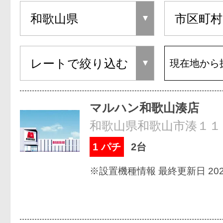
現在地から
マルハン和歌山湊店
和歌山県和歌山市湊１１
1 パチ
2台
※設置機種情報 最終更新日 2026