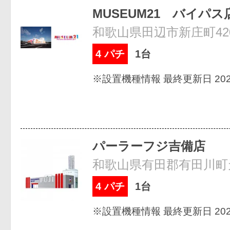
MUSEUM21 バイパス
和歌山県田辺市新庄町420
4 パチ
1台
※設置機種情報 最終更新日 2026
パーラーフジ吉備店
和歌山県有田郡有田川町天
4 パチ
1台
※設置機種情報 最終更新日 2026