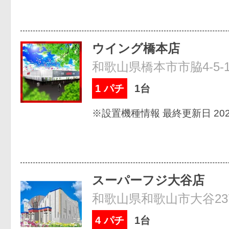
ウイング橋本店
和歌山県橋本市市脇4-5-1
1 パチ
1台
※設置機種情報 最終更新日 2026
スーパーフジ大谷店
和歌山県和歌山市大谷237
4 パチ
1台