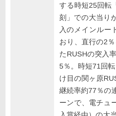
する時短25回転
刻」での大当りが
入のメインルー
おり、直行の2
たRUSHの突入率
5％。時短71回
け目の関ヶ原RU
継続率約77％の
ーンで、電チュ
入賞経由）の大当