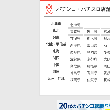
パチンコ・パチスロ店
北海道
北海道
東北
青森県
岩手県
宮
関東
茨城県
栃木県
群
北陸・甲信越
新潟県
富山県
石
東海
岐阜県
静岡県
愛
関西
滋賀県
京都府
大
中国
鳥取県
島根県
岡
四国
徳島県
香川県
愛
九州・沖縄
福岡県
佐賀県
長