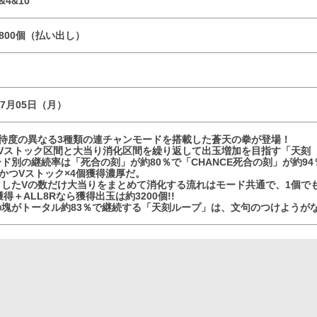
&4&10
or800個（払い出し）
07月05日（月）
期待度の異なる3種類の連チャンモードを搭載した蒼天の拳が登場！
のVストック区間と大当り消化区間を繰り返して出玉増加を目指す「天刻
ド別の継続率は「死合の刻」が約80％で「CHANCE死合の刻」が約9
％かつVストック×4個獲得濃厚だ。
クしたVの数だけ大当りをまとめて消化する流れはモード共通で、1個で
獲得＋ALL8Rなら獲得出玉は約3200個!!
の塊がトータル約83％で継続する「天刻ループ」は、文句のつけようが