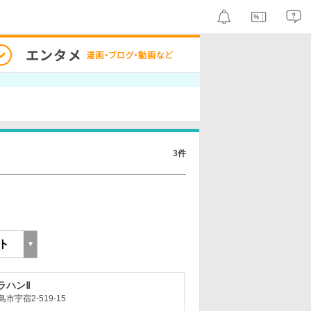
3件
ラハンⅡ
市宇宿2-519-15