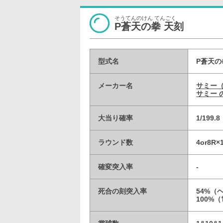
そうてんのけん てんごく
P蒼天の拳 天刻
型式名
P蒼天の
メーカー名
サミー
サミー 
大当り確率
1/199
ラウンド数
4or8R
確変突入率
-
死合の刻突入率
54%（
100%