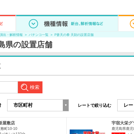
/演出・解析情報
パチンコ一覧
P蒼天の拳 天刻の設置店舗
児島県の設置店舗
覧
検索
村
レートで絞り込む
新屋敷店
宇宿大栄グ
町10-10
鹿児島県鹿児島