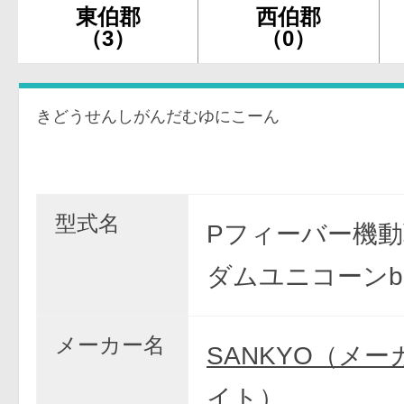
東伯郡
西伯郡
（3）
（0）
きどうせんしがんだむゆにこーん
型式名
Pフィーバー機
ダムユニコーンb
メーカー名
SANKYO（メ
イト）