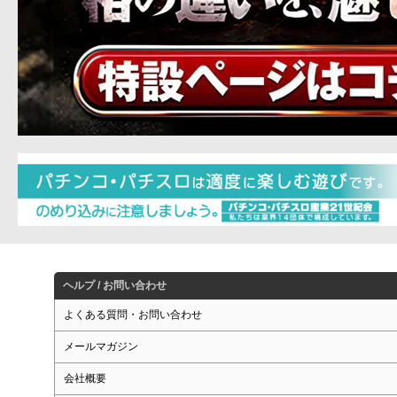
ヘルプ / お問い合わせ
よくある質問・お問い合わせ
メールマガジン
会社概要