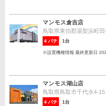
マンモス倉吉店
鳥取県東伯郡湯梨浜町田後4
4 パチ
1台
※設置機種情報 最終更新日 2026
マンモス湖山店
鳥取県鳥取市千代水4-15
4 パチ
1台