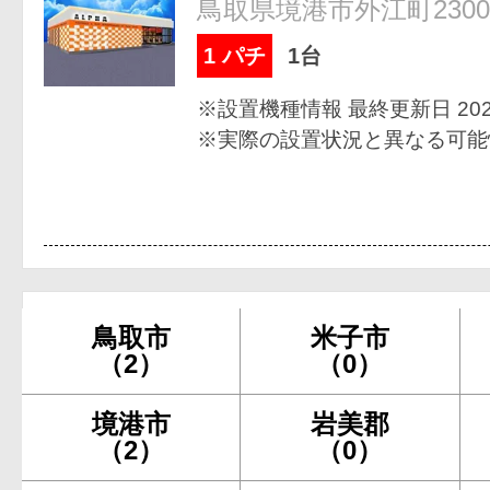
鳥取県境港市外江町2300
1 パチ
1台
※設置機種情報 最終更新日 2026
※実際の設置状況と異なる可能
鳥取市
米子市
（2）
（0）
境港市
岩美郡
（2）
（0）