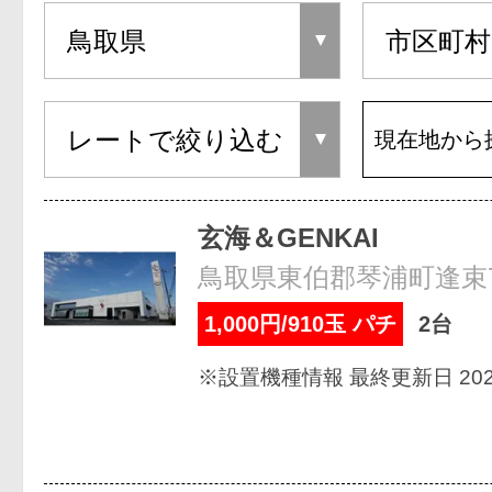
現在地から
玄海＆GENKAI
鳥取県東伯郡琴浦町逢束77
1,000円/910玉 パチ
2台
※設置機種情報 最終更新日 2026