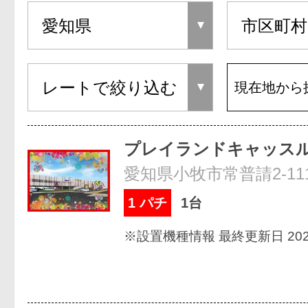
現在地から
プレイランドキャッス
愛知県小牧市常普請2-11
1 パチ
1台
※設置機種情報 最終更新日 2026