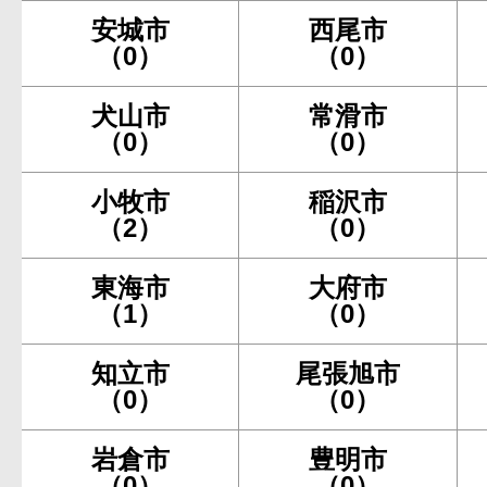
安城市
西尾市
（0）
（0）
犬山市
常滑市
（0）
（0）
小牧市
稲沢市
（2）
（0）
東海市
大府市
（1）
（0）
知立市
尾張旭市
（0）
（0）
岩倉市
豊明市
（0）
（0）