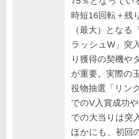
75％となってい
時短16回転＋残
（最大）となる
ラッシュW」突
り獲得の契機や
が重要。実際の
役物抽選「リン
でのV入賞成功
での大当りは突入
ほかにも、初回の