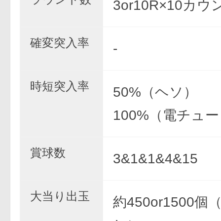
3or10R×10カウ
確変突入率
-
時短突入率
50%（ヘソ）
100%（電チュー
賞球数
3&1&1&4&15
大当り出玉
約450or1500