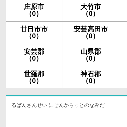
庄原市
大竹市
（0）
（0）
廿日市市
安芸高田市
（0）
（0）
安芸郡
山県郡
（0）
（0）
世羅郡
神石郡
（0）
（0）
るぱんさんせい にせんからっとのなみだ
P