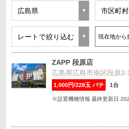
現在地から
ZAPP 段原店
広島県広島市南区段原2-1
1,000円/228玉 パチ
1台
※設置機種情報 最終更新日 2026