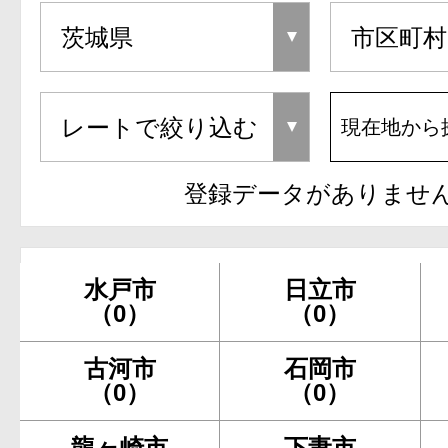
現在地から
登録データがありませ
水戸市
日立市
（0）
（0）
古河市
石岡市
（0）
（0）
龍ヶ崎市
下妻市