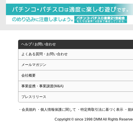
ヘルプ / お問い合わせ
よくある質問・お問い合わせ
メールマガジン
会社概要
事業提携・事業譲渡(M&A)
プレスリリース
・会員規約
・個人情報保護に関して
・特定商取引法に基づく表示
・規
Copyright © since 1998 DMM All Rights Reserve