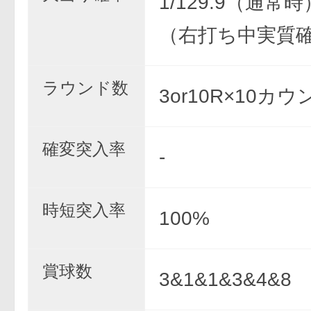
1/129.9（通常時）
（右打ち中実質
ラウンド数
3or10R×10カウ
確変突入率
-
時短突入率
100%
賞球数
3&1&1&3&4&8