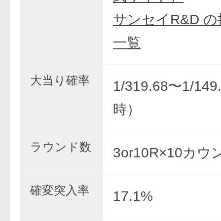
サンセイR&D 
一覧
大当り確率
1/319.68〜1/14
時）
ラウンド数
3or10R×10カウ
確変突入率
17.1%