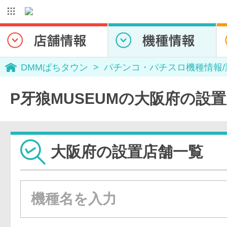
DMMぱちタウン
パチンコ・パチスロ機種情報
P牙狼MUSEUMの大阪府の設
大阪府の設置店舗一覧