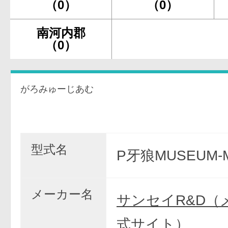
（0）
（0）
南河内郡
（0）
がろみゅーじあむ
P牙狼
型式名
P牙狼MUSEUM-
メーカー名
サンセイR&D（
式サイト）