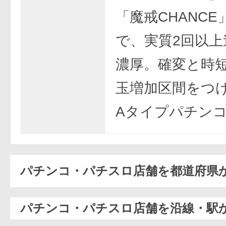
「魔戒CHANCE
で、実質2回以上
濃厚。確変と時
玉増加区間をつ
Aタイプパチン
パチンコ・パチスロ店舗を都道府県
パチンコ・パチスロ店舗を沿線・駅