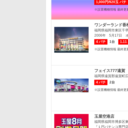
1,000円/920玉 パチ
※設置機種情報 最終更新日 
ワンダーランド香
福岡県福岡市東区千早5-
2006年 5月17日
4 パチ
1台
1.1
※設置機種情報 最終更新日 
フェイス777遠賀
福岡県遠賀郡遠賀町広渡
4 パチ
2台
※設置機種情報 最終更新日 
玉屋空港店
福岡県福岡市博多区東那
『１円パチンコ専門店