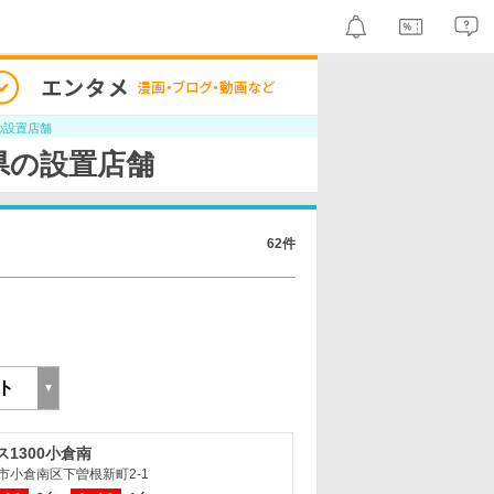
r.の設置店舗
の福岡県の設置店舗
62件
1300小倉南
市小倉南区下曽根新町2-1