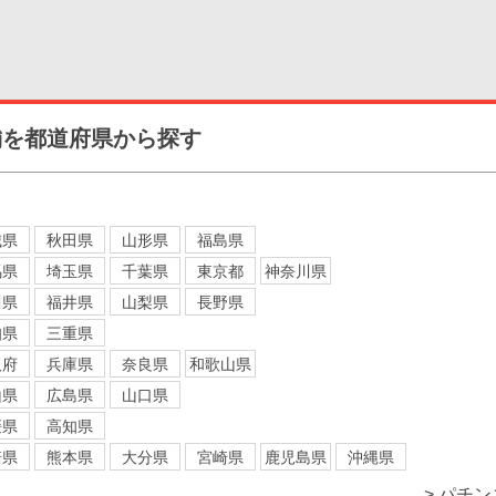
舗を都道府県から探す
城県
秋田県
山形県
福島県
馬県
埼玉県
千葉県
東京都
神奈川県
川県
福井県
山梨県
長野県
知県
三重県
阪府
兵庫県
奈良県
和歌山県
山県
広島県
山口県
媛県
高知県
崎県
熊本県
大分県
宮崎県
鹿児島県
沖縄県
> パチ