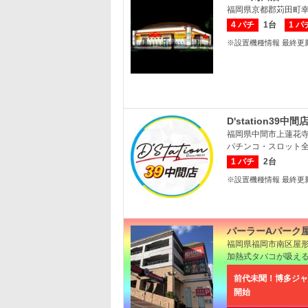
福岡県京都郡苅田町幸町
4 パチ
1台
1 パ
※設置機種情報 最終更新日 
D'station39中間
福岡県中間市上蓮花寺4
パチンコ・スロット全
1 パチ
2台
※設置機種情報 最終更新日 
パーラーAパーク
福岡県福岡市南区屋形原
加熱式タバコが吸える
前代未聞！博多ジャ
開始