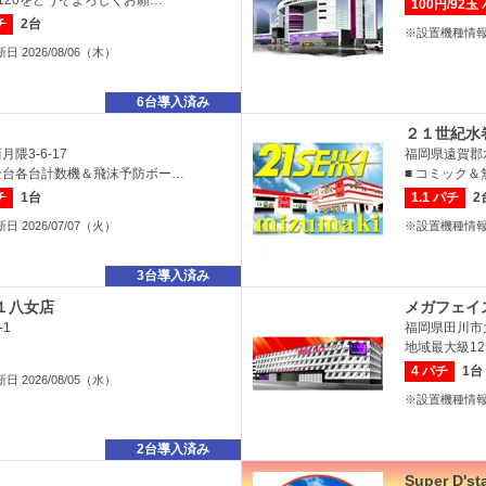
120をどうぞよろしくお願…
100円/92玉
チ
2台
※設置機種情報 最
2026/08/06（木）
6台導入済み
２１世紀水
隈3-6-17
福岡県遠賀郡水
全台各台計数機＆飛沫予防ボー…
■ コミック＆
チ
1台
1.1 パチ
2
2026/07/07（火）
※設置機種情報 最
3台導入済み
１八女店
メガフェイス
-1
福岡県田川市大
地域最大級1
4 パチ
1台
2026/08/05（水）
※設置機種情報 最
2台導入済み
Super D'