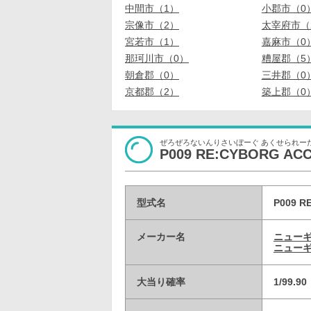
中間市（1）
小郡市（0
宗像市（2）
太宰府市（
宮若市（1）
嘉麻市（0
那珂川市（0）
糟屋郡（5
朝倉郡（0）
三井郡（0
京都郡（2）
築上郡（0
ぜろぜろないんりさいぼーぐ あくせられーた
P009 RE:CYBORG ACC
型式名
P009 R
メーカー名
ニュー
ニューギ
大当り確率
1/99.