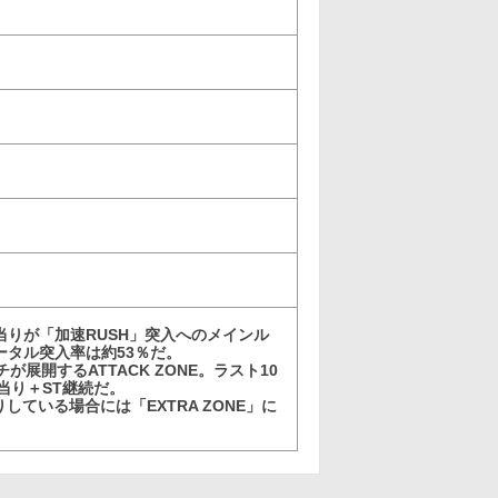
大当りが「加速RUSH」突入へのメインル
ータル突入率は約53％だ。
展開するATTACK ZONE。ラスト10
大当り＋ST継続だ。
している場合には「EXTRA ZONE」に