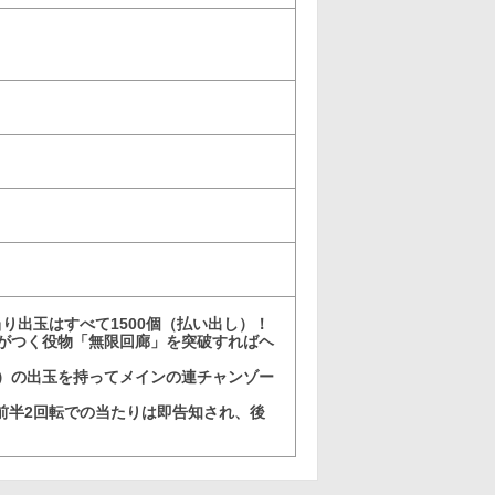
出玉はすべて1500個（払い出し）！
がつく役物「無限回廊」を突破すればヘ
し）の出玉を持ってメインの連チャンゾー
。前半2回転での当たりは即告知され、後