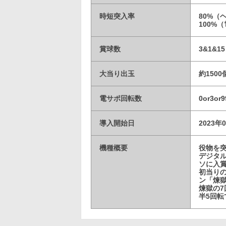
時短突入率
80%（
100%
賞球数
3&1&15
大当り出玉
約150
電サポ回転数
0or3or
導入開始日
2023年
機種概要
役物を
デジタ
ソに入賞
初当りの
ン「煉
煉獄の7
半5回転