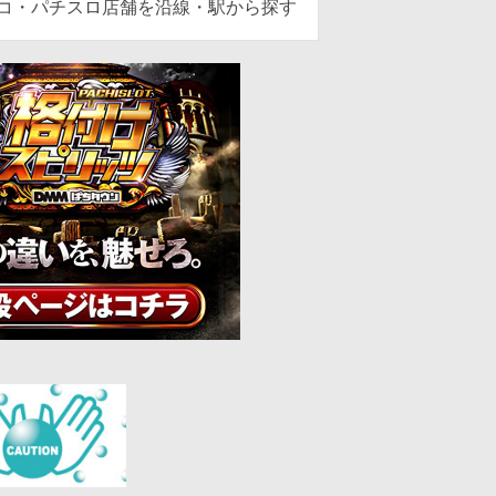
ンコ・パチスロ店舗を沿線・駅から探す