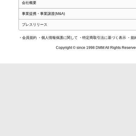
会社概要
事業提携・事業譲渡(M&A)
プレスリリース
・会員規約
・個人情報保護に関して
・特定商取引法に基づく表示
・規
Copyright © since 1998 DMM All Rights Reserve