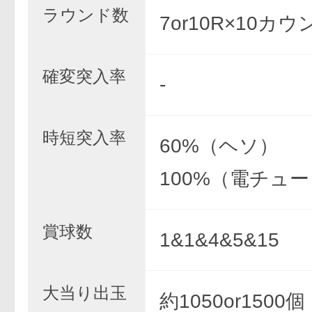
ラウンド数
7or10R×10カウ
確変突入率
-
時短突入率
60%（ヘソ）
100%（電チュー
賞球数
1&1&4&5&15
大当り出玉
約1050or150