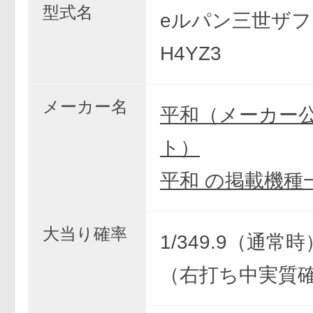
型式名
eルパン三世ザ
H4YZ3
メーカー名
平和（メーカー
ト）
平和 の掲載機種
大当り確率
1/349.9（通常時）
（右打ち中実質