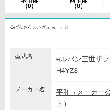
（0）
（0）
るぱんさんせい ざふぁーすと
型式名
eルパン三世ザ
H4YZ3
メーカー名
平和（メーカー
ト）