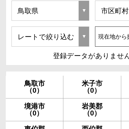
現在地から
登録データがありませ
鳥取市
米子市
（0）
（0）
境港市
岩美郡
（0）
（0）
東伯郡
西伯郡