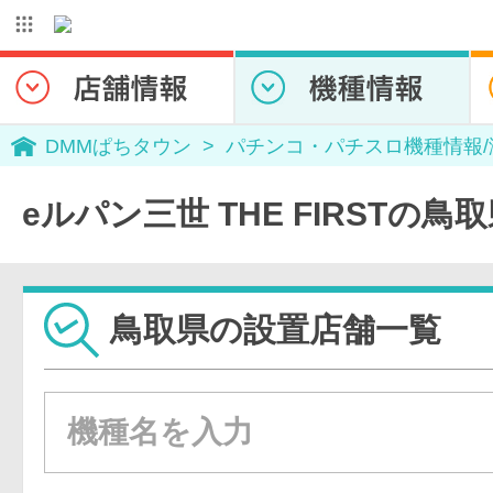
DMMぱちタウン
パチンコ・パチスロ機種情報
eルパン三世 THE FIRSTの
鳥取県の設置店舗一覧