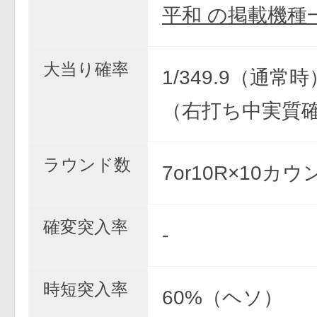
平和 の掲載機種
大当り確率
1/349.9（通常時）
（右打ち中実質
ラウンド数
7or10R×10カウ
確変突入率
-
時短突入率
60%（ヘソ）