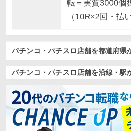
転＝実質3000個
（10R×2回・払
パチンコ・パチスロ店舗を都道府県
パチンコ・パチスロ店舗を沿線・駅