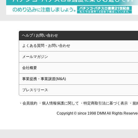
ヘルプ / お問い合わせ
よくある質問・お問い合わせ
メールマガジン
会社概要
事業提携・事業譲渡(M&A)
プレスリリース
・会員規約
・個人情報保護に関して
・特定商取引法に基づく表示
・規
Copyright © since 1998 DMM All Rights Reserve