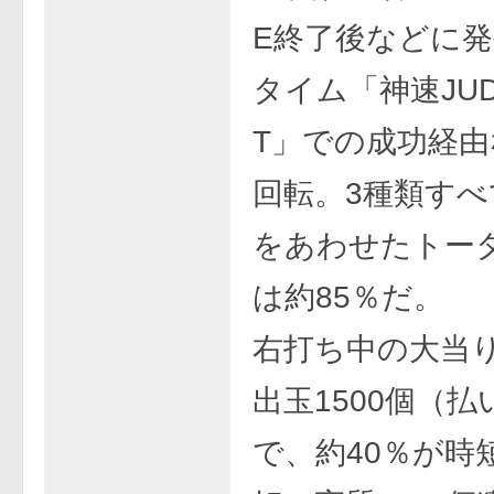
E終了後などに発
タイム「神速JUD
T」での成功経由な
回転。3種類すべ
をあわせたトー
は約85％だ。
右打ち中の大当
出玉1500個（
で、約40％が時短