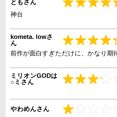
ともさん
神台
kometa. lowさ
ん
前作が面白すぎただけに、かなり期
ミリオンGODは
○ミさん
やわめんさん