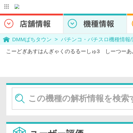
DMMぱちタウン
パチンコ・パチスロ機種情報
こーどぎあすはんぎゃくのるるーしゅ3 しーつーあ
パチスロコ