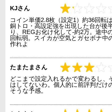
KJさん
コイン単価2.8枚（設定1）約36回
銅トロ・高設定強を出現した台が後半
り、REGお化け化して-約2万。途中の
回転弱。スイカが空気とガセボナ中
作れよ
たまたまさん
どこまで設定入れるかで変わるし、
はしてないわ。個人的に前評判だけ
そうな予感。