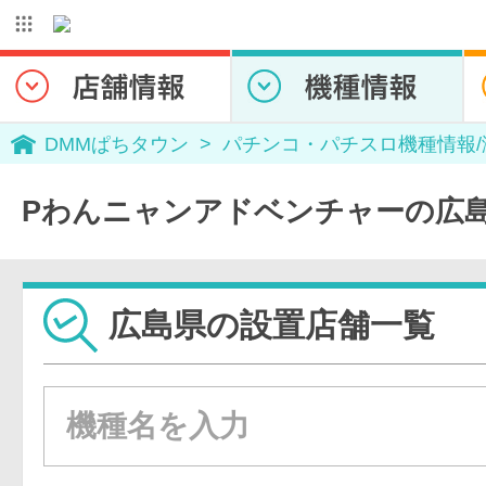
DMMぱちタウン
パチンコ・パチスロ機種情報
Pわんニャンアドベンチャーの広
広島県の設置店舗一覧