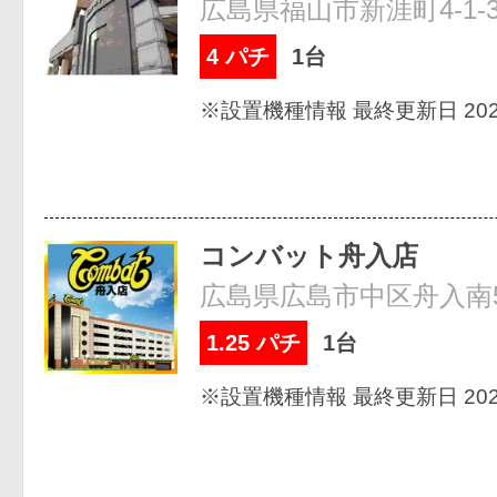
広島県福山市新涯町4-1-
4 パチ
1台
※設置機種情報 最終更新日 2026
コンバット舟入店
広島県広島市中区舟入南5-
1.25 パチ
1台
※設置機種情報 最終更新日 2026