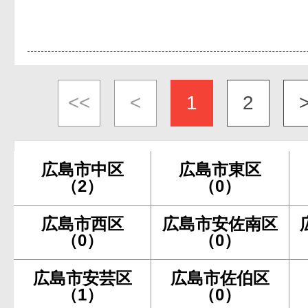
<<
<
1
2
広島市中区
広島市東区
（2）
（0）
広島市西区
広島市安佐南区
（0）
（0）
広島市安芸区
広島市佐伯区
（1）
（0）