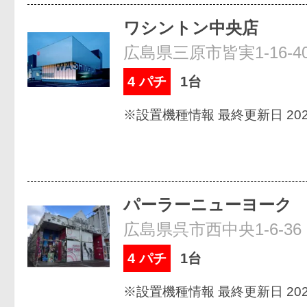
ワシントン中央店
広島県三原市皆実1-16-4
4 パチ
1台
※設置機種情報 最終更新日 2026
パーラーニューヨーク
広島県呉市西中央1-6-36
4 パチ
1台
※設置機種情報 最終更新日 2026