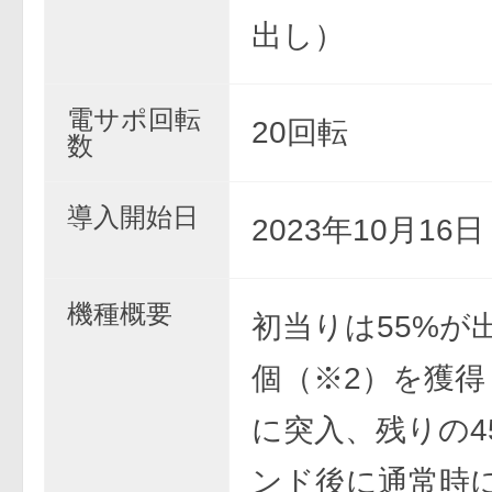
出し）
電サポ回転
20回転
数
導入開始日
2023年10月16
機種概要
初当りは55%が出
個（※2）を獲得
に突入、残りの4
ンド後に通常時