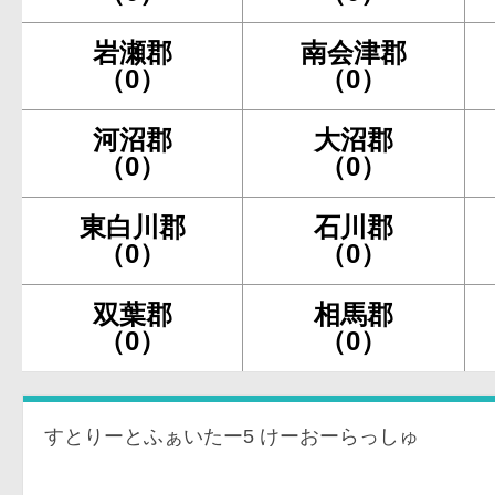
岩瀬郡
南会津郡
（0）
（0）
河沼郡
大沼郡
（0）
（0）
東白川郡
石川郡
（0）
（0）
双葉郡
相馬郡
（0）
（0）
すとりーとふぁいたー5 けーおーらっしゅ
P