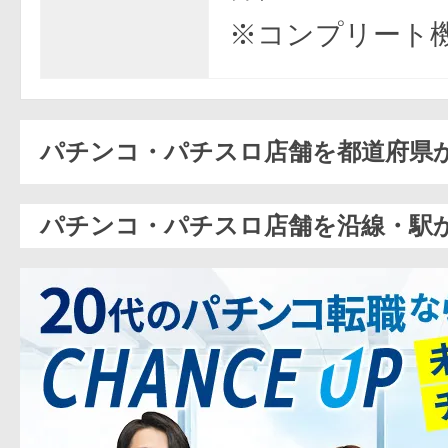
※コンプリート
パチンコ・パチスロ店舗を都道府県
パチンコ・パチスロ店舗を沿線・駅