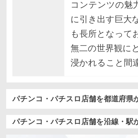
コンテンツの魅
に引き出す巨大
も長所となって
無二の世界観に
浸かれること間
パチンコ・パチスロ店舗を都道府県
パチンコ・パチスロ店舗を沿線・駅