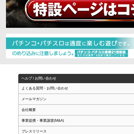
ヘルプ / お問い合わせ
よくある質問・お問い合わせ
メールマガジン
会社概要
事業提携・事業譲渡(M&A)
プレスリリース