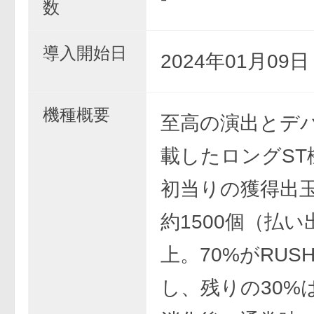
数
導入開始日
2024年01月09
機種概要
至高の演出とデ
載したロングST
初当りの獲得出
約1500個（払
上。70%がRUS
し、残りの30%