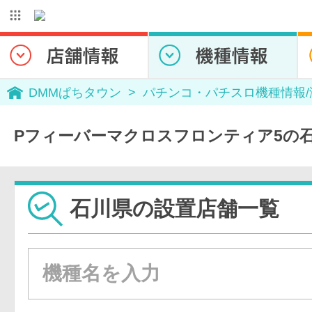
DMMぱちタウン
パチンコ・パチスロ機種情報
Pフィーバーマクロスフロンティア5の
石川県の設置店舗一覧