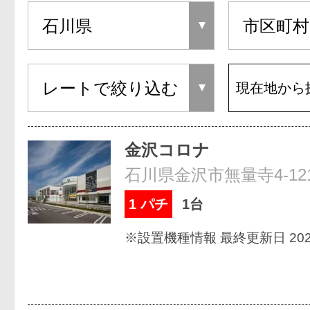
現在地から
金沢コロナ
石川県金沢市無量寺4-121
1 パチ
1台
※設置機種情報 最終更新日 2026