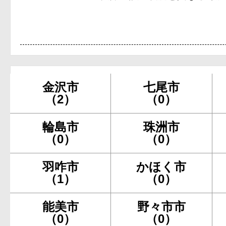
金沢市
七尾市
（2）
（0）
輪島市
珠洲市
（0）
（0）
羽咋市
かほく市
（1）
（0）
能美市
野々市市
（0）
（0）