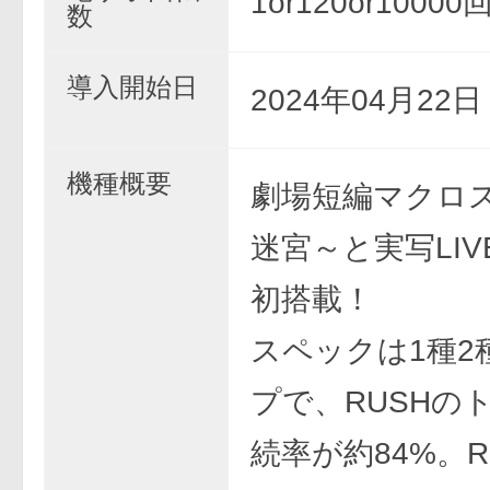
1or120or10000
数
導入開始日
2024年04月22
機種概要
劇場短編マクロス
迷宮～と実写LI
初搭載！
スペックは1種2
プで、RUSHの
続率が約84%。R