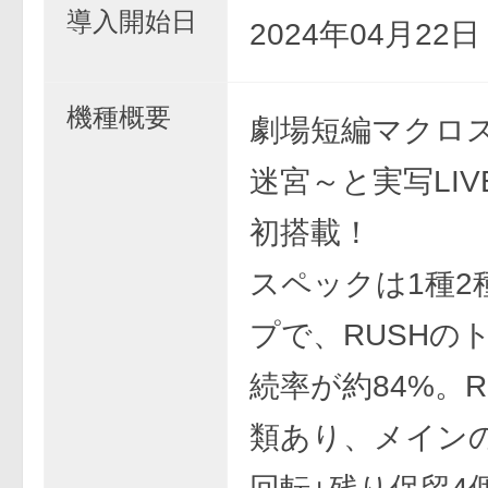
導入開始日
2024年04月22
機種概要
劇場短編マクロス
迷宮～と実写LI
初搭載！
スペックは1種2
プで、RUSHの
続率が約84%。R
類あり、メインの