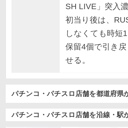
SH LIVE」突入濃
初当り後は、RU
しなくても時短1
保留4個で引き戻
せる。
パチンコ・パチスロ店舗を都道府県
パチンコ・パチスロ店舗を沿線・駅