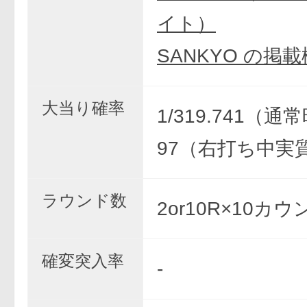
イト）
SANKYO の掲
大当り確率
1/319.741（通常
97（右打ち中実
ラウンド数
2or10R×10カウ
確変突入率
-