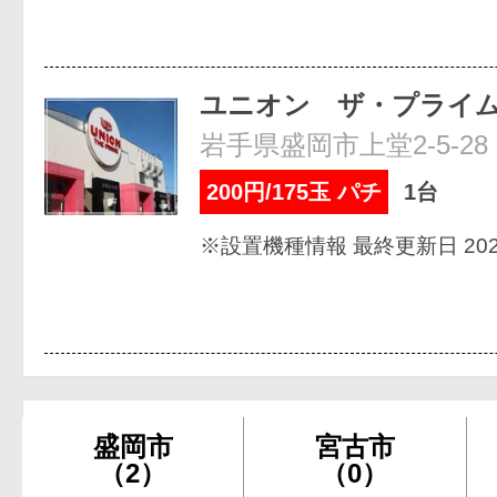
ユニオン ザ・プライ
岩手県盛岡市上堂2-5-28
200円/175玉 パチ
1台
※設置機種情報 最終更新日 2026
盛岡市
宮古市
（2）
（0）