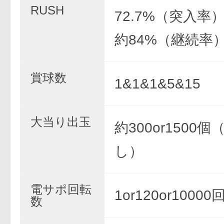
RUSH
72.7%（突入率
約84%（継続率
賞球数
1&1&1&5&15
大当り出玉
約300or1500
し）
電サポ回転
1or120or10000
数