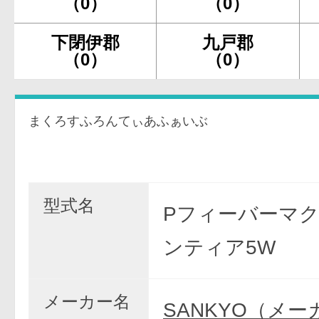
（0）
（0）
下閉伊郡
九戸郡
（0）
（0）
まくろすふろんてぃあふぁいぶ
型式名
Pフィーバーマ
ンティア5W
メーカー名
SANKYO（メ