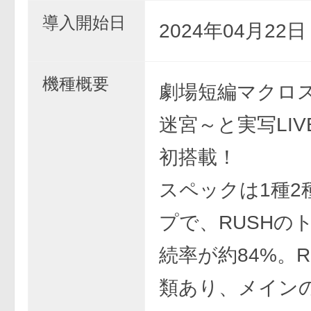
導入開始日
2024年04月22
機種概要
劇場短編マクロス
迷宮～と実写LI
初搭載！
スペックは1種2
プで、RUSHの
続率が約84%。R
類あり、メインの