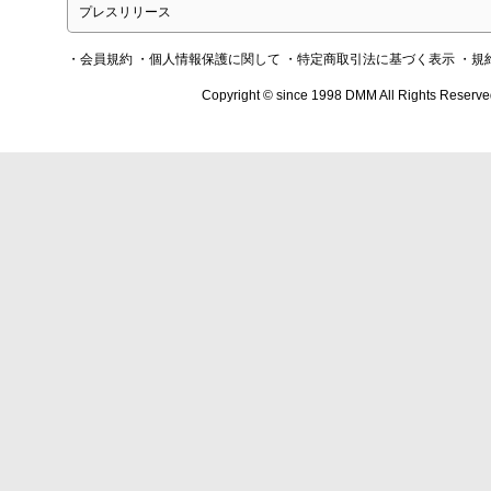
プレスリリース
・会員規約
・個人情報保護に関して
・特定商取引法に基づく表示
・規
Copyright © since 1998 DMM All Rights Reserve