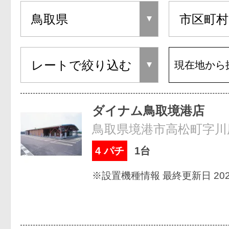
現在地から
ダイナム鳥取境港店
鳥取県境港市高松町字川尻
4 パチ
1台
※設置機種情報 最終更新日 2026