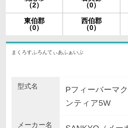
（2）
（0）
東伯郡
西伯郡
（0）
（0）
まくろすふろんてぃあふぁいぶ
P
型式名
Pフィーバーマ
ンティア5W
メーカー名