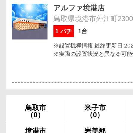
アルファ境港店
鳥取県境港市外江町2300
1 パチ
1台
※設置機種情報 最終更新日 2026
※実際の設置状況と異なる可能
鳥取市
米子市
（0）
（0）
境港市
岩美郡