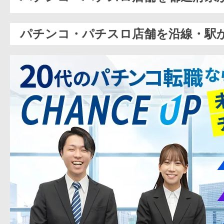
パチンコ・パチスロ店舗を沿線・駅