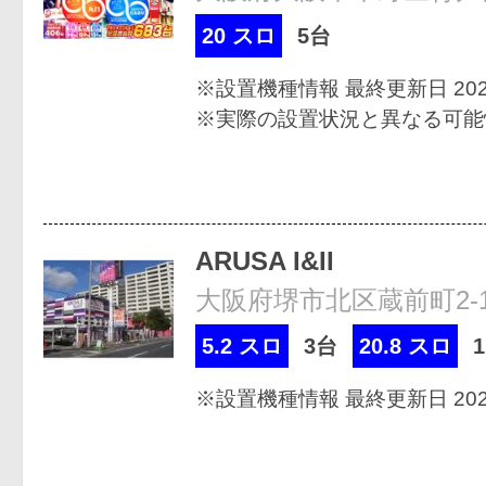
20 スロ
5台
※設置機種情報 最終更新日 2025
※実際の設置状況と異なる可能
ARUSA I&II
大阪府堺市北区蔵前町2-1
5.2 スロ
3台
20.8 スロ
※設置機種情報 最終更新日 2026