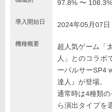
97.8% 〜 108.3
導入開始日
2024年05月07
機種概要
超人気ゲーム「
人」とのコラボ
ーパルサーSP4 w
達人』が登場。
通常時は4種類
ら演出タイプを