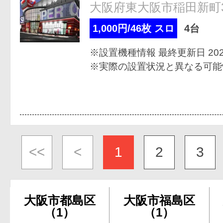
大阪府東大阪市稲田新町3-
1,000円/46枚 スロ
4台
※設置機種情報 最終更新日 2026
※実際の設置状況と異なる可能
<<
<
1
2
3
大阪市都島区
大阪市福島区
（1）
（1）