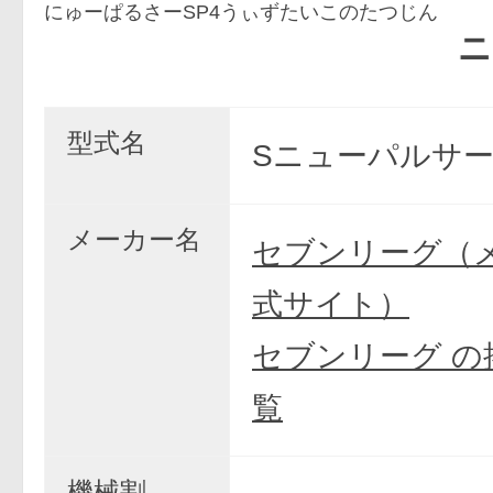
にゅーぱるさーSP4うぃずたいこのたつじん
ニューパルサー
型式名
SニューパルサーS
メーカー名
セブンリーグ（
式サイト）
セブンリーグ の
覧
機械割