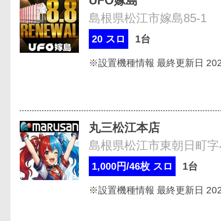
UFO嫁島
島根県松江市嫁島85-1
20 スロ
1台
※設置機種情報 最終更新日 2026
丸三松江本店
島根県松江市東朝日町字小
1,000円/46枚 スロ
1台
※設置機種情報 最終更新日 2026