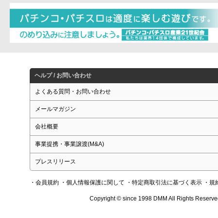
ヘルプ / お問い合わせ
よくある質問・お問い合わせ
メールマガジン
会社概要
事業提携・事業譲渡(M&A)
プレスリリース
・会員規約
・個人情報保護に関して
・特定商取引法に基づく表示
・規
Copyright © since 1998 DMM All Rights Reserve