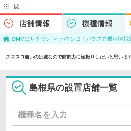
DMMぱちタウン
パチンコ・パチスロ機種情報
スマスロ痛いのは嫌なので防御力に極振りしたいと思いま
島根県の設置店舗一覧