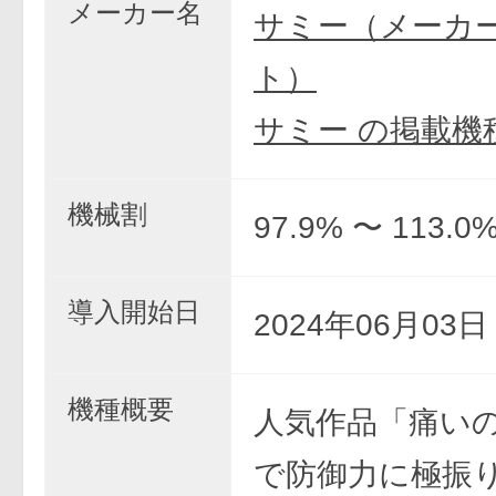
メーカー名
サミー（メーカ
ト）
サミー の掲載機
機械割
97.9% 〜 113.0
導入開始日
2024年06月03
機種概要
人気作品「痛い
で防御力に極振