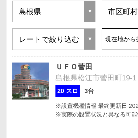
現在地から
ＵＦＯ菅田
島根県松江市菅田町19-1
20 スロ
3台
※設置機種情報 最終更新日 2026
※実際の設置状況と異なる可能