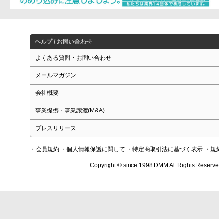
ヘルプ / お問い合わせ
よくある質問・お問い合わせ
メールマガジン
会社概要
事業提携・事業譲渡(M&A)
プレスリリース
・会員規約
・個人情報保護に関して
・特定商取引法に基づく表示
・規
Copyright © since 1998 DMM All Rights Reserve