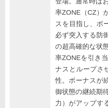
登場。通常時は
率ZONE（CZ
スを目指し、ボ
必ず突入する防御
の超高確的な状
率ZONEを引き
ナスとループさ
性。ボーナスが
御状態の継続期
力）がアップす