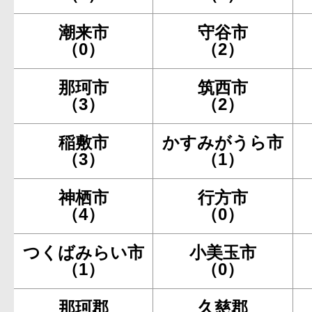
潮来市
守谷市
（0）
（2）
那珂市
筑西市
（3）
（2）
稲敷市
かすみがうら市
（3）
（1）
神栖市
行方市
（4）
（0）
つくばみらい市
小美玉市
（1）
（0）
那珂郡
久慈郡