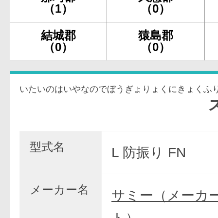
（1）
（0）
結城郡
猿島郡
（0）
（0）
スマスロ痛いの
型式名
L 防振り FN
メーカー名
サミー（メーカ