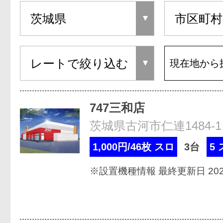
現在地から
747三和店
茨城県古河市仁連1484-1
1,000円/46枚 スロ
3台
5
※設置機種情報 最終更新日 2026