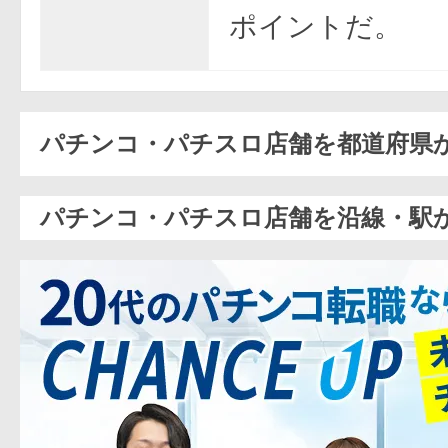
ポイントだ。
パチンコ・パチスロ店舗を都道府県
パチンコ・パチスロ店舗を沿線・駅