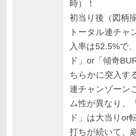
時）！
初当り後（図柄
トータル連チャ
入率は52.5%で
ド」or「傾奇BU
ちらかに突入す
連チャンゾーン
ム性が異なり、
ド」は大当りor
打ちが続いて、