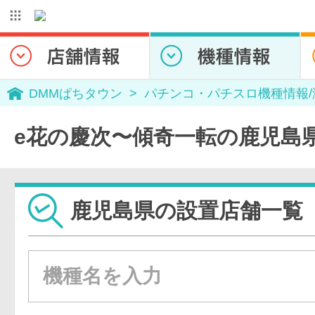
DMMぱちタウン
パチンコ・パチスロ機種情報
e花の慶次〜傾奇一転の鹿児島
鹿児島県の設置店舗一覧