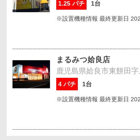
1.25 パチ
1台
※設置機種情報 最終更新日 2026
まるみつ姶良店
鹿児島県姶良市東餅田字上
4 パチ
1台
※設置機種情報 最終更新日 2026