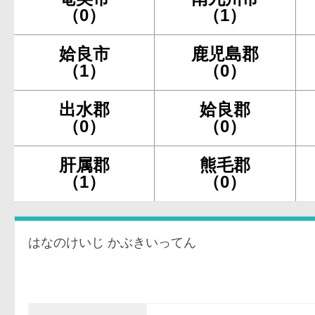
（0）
（1）
姶良市
鹿児島郡
（1）
（0）
出水郡
姶良郡
（0）
（0）
肝属郡
熊毛郡
（1）
（0）
はなのけいじ かぶきいってん
e