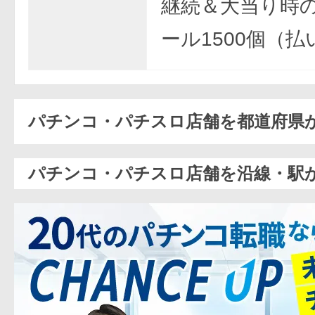
継続＆大当り時
ール1500個（払
パチンコ・パチスロ店舗を都道府県
パチンコ・パチスロ店舗を沿線・駅