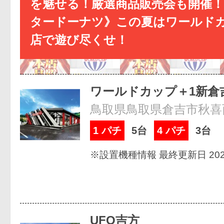
を魅せる！厳選商品販売会も開催
タードーナツ》この夏はワールド
店で遊び尽くせ！
ワールドカップ＋1新倉
鳥取県鳥取県倉吉市秋喜西
1 パチ
5台
4 パチ
3台
※設置機種情報 最終更新日 2026
UFO吉方