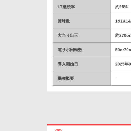
LT継続率
約95%
賞球数
1&1&1&
大当り出玉
約270or
電サポ回転数
50or
導入開始日
2025年
機種概要
-