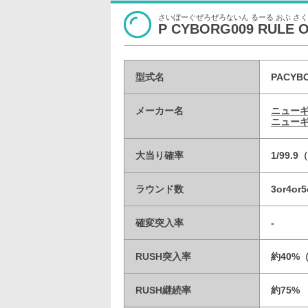
さいぼーぐぜろぜろないん るーる おぶ さ
P CYBORG009 RULE OF
型式名
PACYB
メーカー名
ニュー
ニューギ
大当り確率
1/99.
ラウンド数
3or4or
確変突入率
-
RUSH突入率
約40%
RUSH継続率
約75%