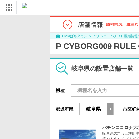
パチンコ・パチスロ機種情報
DMMぱちタウン
P CYBORG009 RUL
岐阜県の設置店舗一覧
機種
都道府県
市区町
パチンココロナ大
岐阜県大垣市三塚町字西