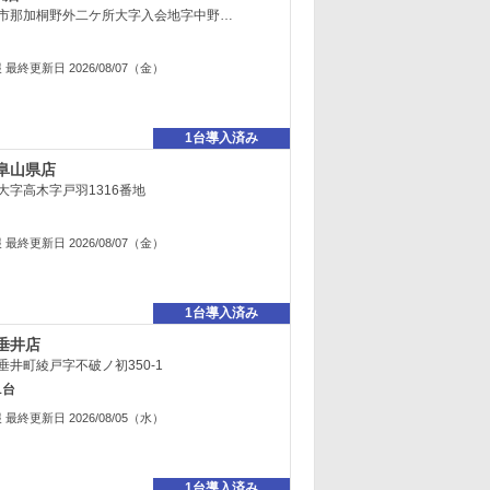
市那加桐野外二ケ所大字入会地字中野…
終更新日 2026/08/07（金）
1台導入済み
阜山県店
大字高木字戸羽1316番地
終更新日 2026/08/07（金）
1台導入済み
垂井店
井町綾戸字不破ノ初350-1
1台
終更新日 2026/08/05（水）
1台導入済み