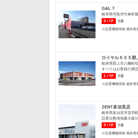
G&L 7
岐阜県羽島市竹鼻町
4 パチ
1台
※設置機種情報 最終更新日 
ロイヤル５５５郡
岐阜県郡上市八幡町稲成
すべてはお客様の満足
1 パチ
1台
※設置機種情報 最終更新日 
ZENT多治見店
岐阜県多治見市音羽町5
設置台数地域最大級1
4 パチ
1台
※設置機種情報 最終更新日 