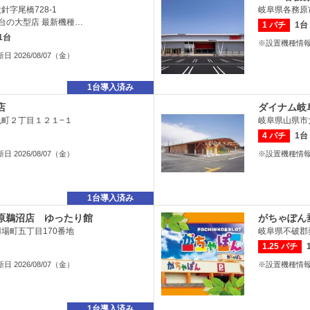
字尾橋728-1
岐阜県各務原
0台の大型店 最新機種…
1 パチ
1台
1台
※設置機種情報 最
2026/08/07（金）
1台導入済み
店
ダイナム岐
町２丁目１２１−１
岐阜県山県市
4 パチ
1台
2026/08/07（金）
※設置機種情報 最
1台導入済み
原鵜沼店 ゆったり館
がちゃぽん
場町五丁目170番地
岐阜県不破郡垂
1.25 パチ
2026/08/07（金）
※設置機種情報 最
1台導入済み