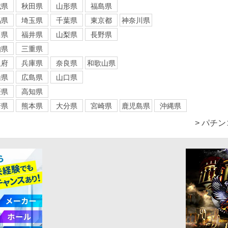
城県
秋田県
山形県
福島県
馬県
埼玉県
千葉県
東京都
神奈川県
川県
福井県
山梨県
長野県
知県
三重県
阪府
兵庫県
奈良県
和歌山県
山県
広島県
山口県
媛県
高知県
崎県
熊本県
大分県
宮崎県
鹿児島県
沖縄県
> パチ