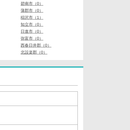
碧南市（0）
蒲郡市（0）
稲沢市（1）
知立市（0）
日進市（0）
弥富市（0）
西春日井郡（0）
北設楽郡（0）