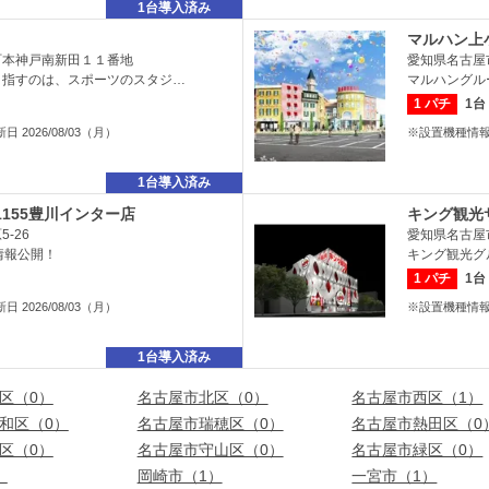
1台導入済み
マルハン上
町本神戸南新田１１番地
愛知県名古屋
目指すのは、スポーツのスタジ…
マルハングル
1 パチ
1台
2026/08/03（月）
※設置機種情報 最
1台導入済み
1155豊川インター店
キング観光
-26
愛知県名古屋市
最新情報公開！
キング観光グル
1 パチ
1台
2026/08/03（月）
※設置機種情報 最
1台導入済み
区（0）
名古屋市北区（0）
名古屋市西区（1）
和区（0）
名古屋市瑞穂区（0）
名古屋市熱田区（0
区（0）
名古屋市守山区（0）
名古屋市緑区（0）
）
岡崎市（1）
一宮市（1）