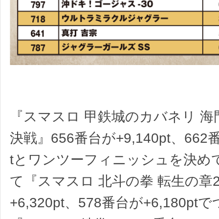
『スマスロ 甲鉄城のカバネリ 海
決戦』656番台が+9,140pt、662番
tとワンツーフィニッシュを決め
て『スマスロ 北斗の拳 転生の章2
+6,320pt、578番台が+6,180