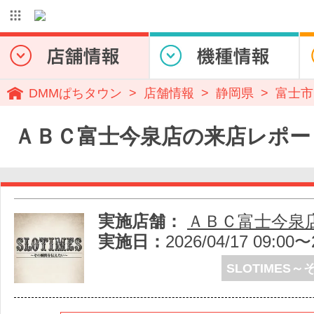
DMMぱちタウン
店舗情報
静岡県
富士市
ＡＢＣ富士今泉店の来店レポー
実施店舗：
ＡＢＣ富士今泉
実施日：
2026/04/17 09:00〜
SLOTIMES