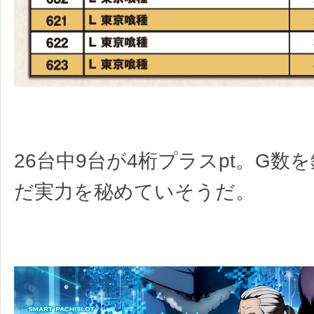
26台中9台が4桁プラスpt。G数
だ実力を秘めていそうだ。