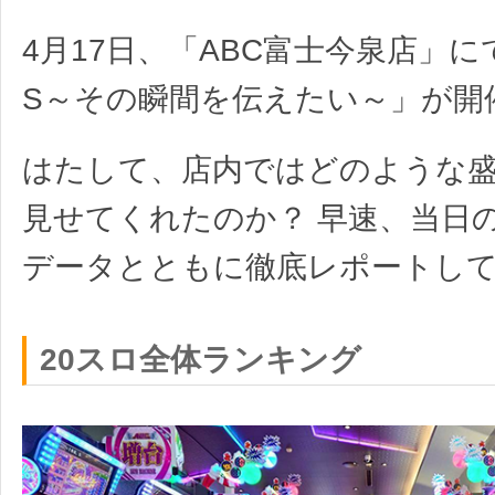
4月17日、「ABC富士今泉店」にて
S～その瞬間を伝えたい～」が開
はたして、店内ではどのような
見せてくれたのか？ 早速、当日
データとともに徹底レポートし
20スロ全体ランキング