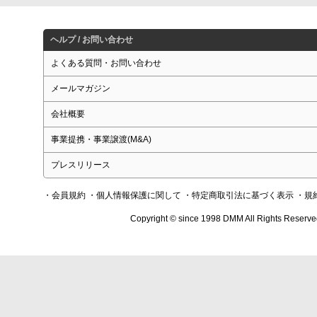
ヘルプ / お問い合わせ
よくある質問・お問い合わせ
メールマガジン
会社概要
事業提携・事業譲渡(M&A)
プレスリリース
・会員規約
・個人情報保護に関して
・特定商取引法に基づく表示
・規
Copyright © since 1998 DMM All Rights Reserve