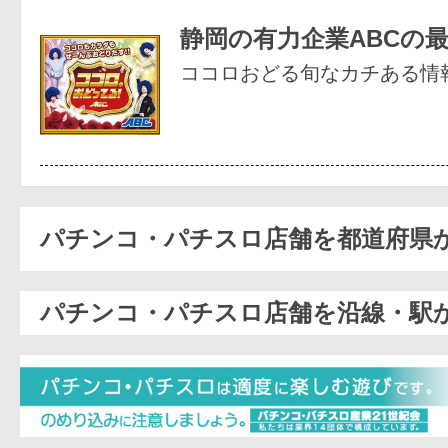
静岡の有力企業ABCの
ココロおどる旬なカチある情
パチンコ・パチスロ店舗を都道府県
パチンコ・パチスロ店舗を沿線・駅