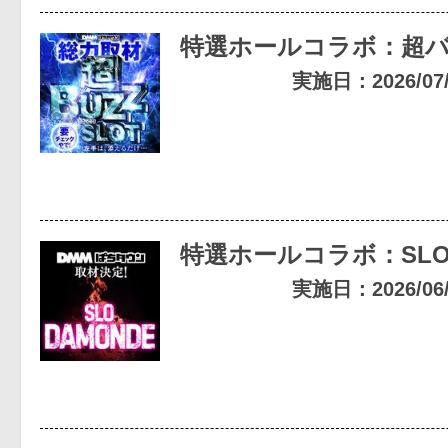
特選ホールコラボ：超
実施日：2026/07/0
特選ホールコラボ：SLO
実施日：2026/06/1