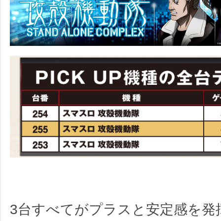
3台すべてがプラスと安定感を発