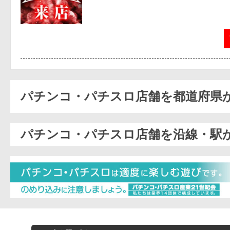
パチンコ・パチスロ店舗を都道府県
パチンコ・パチスロ店舗を沿線・駅