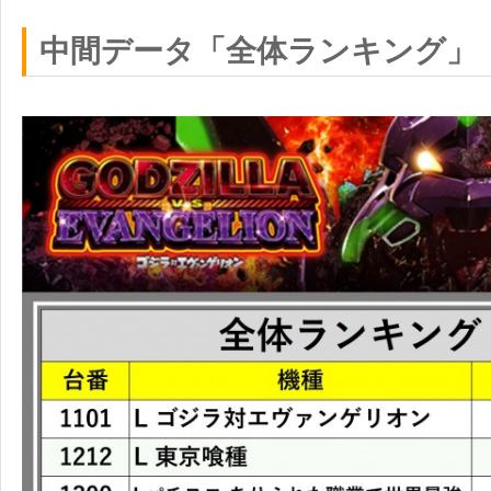
中間データ「全体ランキング」