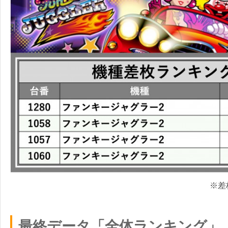
※差
最終データ「全体ランキング」