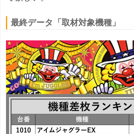
最終データ「取材対象機種」