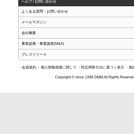
ヘルプ / お問い合わせ
よくある質問・お問い合わせ
メールマガジン
会社概要
事業提携・事業譲渡(M&A)
プレスリリース
・会員規約
・個人情報保護に関して
・特定商取引法に基づく表示
・規
Copyright © since 1998 DMM All Rights Reserve