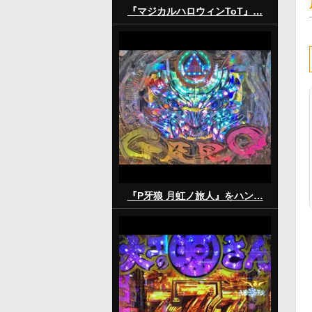
『マジカルハロウィンToT』…
『P牙狼 月虹ノ旅人』をハン…