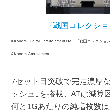
『戦国コレクショ
©Konami Digital Entertainment,NAS/「戦国コレ
©Konami Amusement
7セット目突破で完走濃厚な
ッシュ｣を搭載。ATは減算
何と1Gあたりの純増枚数は