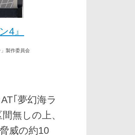
ン4』
クション」製作委員会
AT｢夢幻海ラ
区間無しの上、
脅威の約10