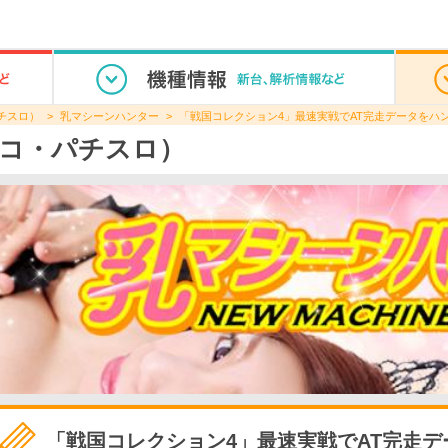
チスロ）
乳マシーンハンター
「戦国コレクション4」最速実戦でAT完走データをハ
コ・パチスロ）
「戦国コレクション4」最速実戦でAT完走デ