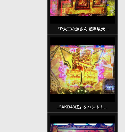
『P大工の源さん 超韋駄天…
『AKB48桜』をハント！…