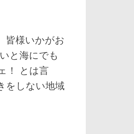
、皆様いかがお
暑いと海にでも
ェ！ とは言
きをしない地域