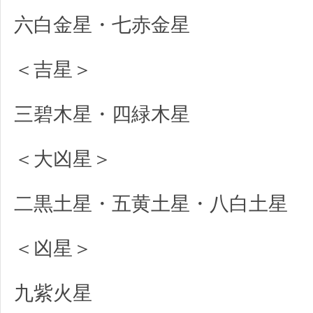
六白金星・七赤金星
＜吉星＞
三碧木星・四緑木星
＜大凶星＞
二黒土星・五黄土星・八白土星
＜凶星＞
九紫火星