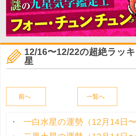
12/16〜12/22の超絶ラ
星
前へ
一覧へ
一白水星の運勢（12月14日〜