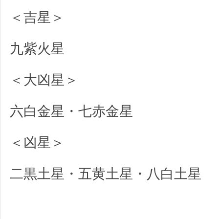
＜吉星＞
九紫火星
＜大凶星＞
六白金星・七赤金星
＜凶星＞
二黒土星・五黄土星・八白土星