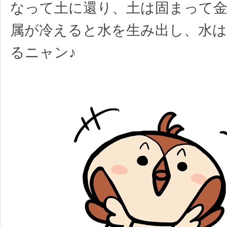
なって土に還り、土は固まって金
属が冷えると水を生み出し、水は
るニャン♪