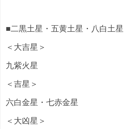
■二黒土星・五黄土星・八白土星
＜大吉星＞
九紫火星
＜吉星＞
六白金星・七赤金星
＜大凶星＞