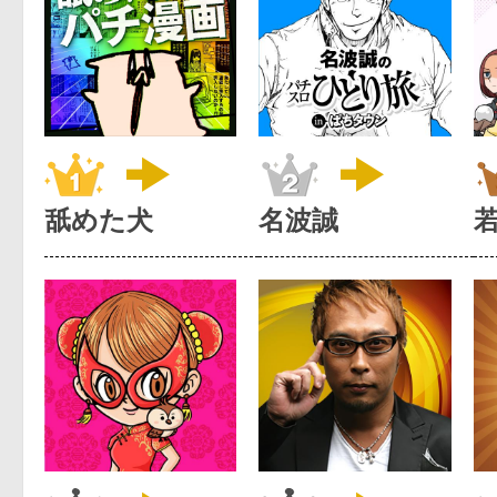
舐めた犬
名波誠