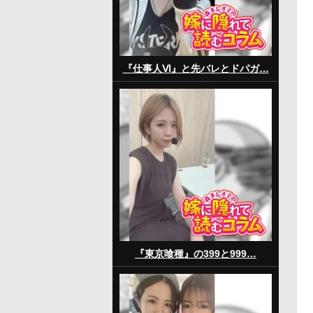
『仕事人Ⅵ』と先バレとドパガ…
『東京喰種』の399と999…