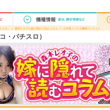
チスロ）
森本レオ子の嫁に隠れて読むコラム
上半期メシウマ機種ワースト3
コ・パチスロ）