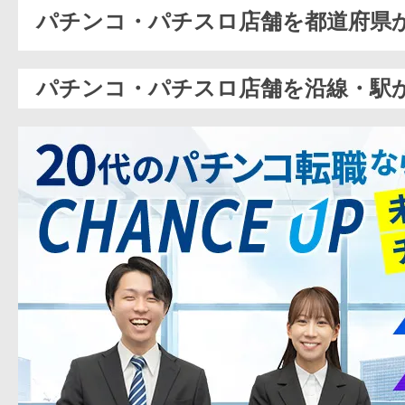
パチンコ・パチスロ店舗を都道府県
パチンコ・パチスロ店舗を沿線・駅