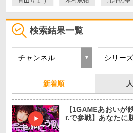
青山りょう
木村魚拓
北斗の拳
ダンまち
検索結果一覧
新着順
【1GAMEあおいが鉄
r.で参戦】あなたに