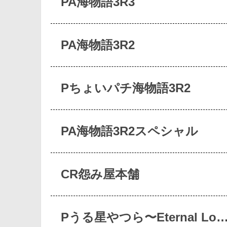
PA海物語3R3
PA海物語3R2
Pちょいパチ海物語3R2
PA海物語3R2スペシャル
CR怨み屋本舗
Pうる星やつら〜Eternal Lo