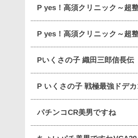
P yes！高須クリニック～超
P yes！高須クリニック～超
Pいくさの子 織田三郎信長伝
P いくさの子 戦極最強ドデカ1
パチンコCR美男ですね