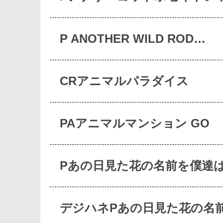
P ANOTHER WILD ROD…
CRアニマルパラダイス
PAアニマルマンション GO
Pあの日見た花の名前を僕達
デジハネPあの日見た花の名