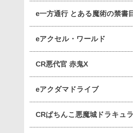
e一方通行 とある魔術の禁書
eアクセル・ワールド
CR悪代官 赤鬼X
eアクダマドライブ
CRぱちんこ悪魔城ドラキュ