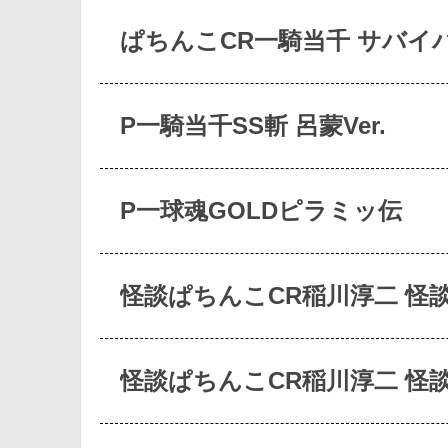
ぱちんこCR一騎当千 サバイ
P一騎当千SS斬 呂蒙Ver.
P一球魂GOLDピラミッ伝
怪談ぱちんこCR稲川淳二 怪
怪談ぱちんこCR稲川淳二 怪