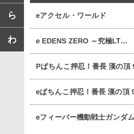
ら
eアクセル・ワールド
わ
e EDENS ZERO ～究極LT…
Pぱちんこ押忍！番長 漢の頂 9
eぱちんこ押忍！番長 漢の頂 9
eフィーバー機動戦士ガンダム