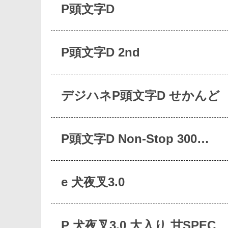
P頭文字D
P頭文字D 2nd
デジハネP頭文字D せかんど
P頭文字D Non-Stop 300…
e 犬夜叉3.0
P 犬夜叉3.0 大入り 甘SPEC