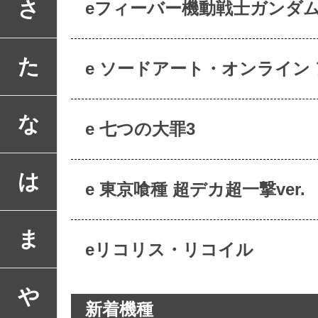
さ
eフィーバー機動戦士ガンダム
た
e ソードアート・オンライン
な
e 七つの大罪3
は
e 東京喰種 超デカ超一撃ver.
ま
eリコリス・リコイル
や
新着機種