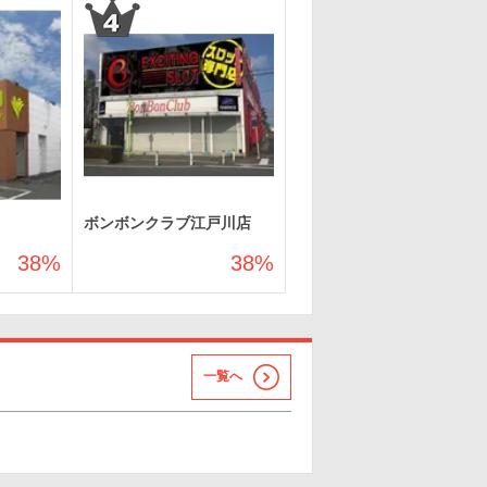
ボンボンクラブ江戸川店
38%
38%
一覧へ