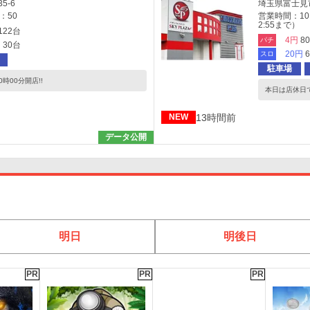
5-6
埼玉県富士見市
：50
営業時間：10
2:55まで）
122台
4円
8
パチ
円
30台
20円
スロ
駐車場
時00分開店!!
本日は店休日
13時間前
NEW
データ公開
明日
明後日
PR
PR
PR