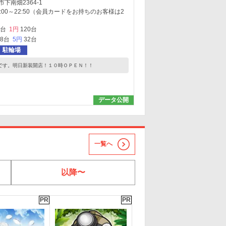
下南畑2364-1
:00～22:50（会員カードをお持ちのお客様は2
0台
1円
120台
68台
5円
32台
駐輪場
です。明日新装開店！１０時ＯＰＥＮ！！
データ公開
一覧へ
以降〜
PR
PR