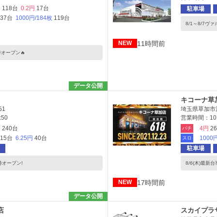
円
118台
0.2円
17台
駐車場
337台
1000円/184枚
119台
8/1～8/7
11時間前
NEW
時オープン🔥
データ公開
キコーナ草
51
埼玉県草加市清
50
営業時間：10:0
円
240台
4円
2
パチ
415台
6.25円
40台
1000
スロ
駐車場
時オープン!
8/6(木)最
17時間前
NEW
データ公開
店
スカイプラ