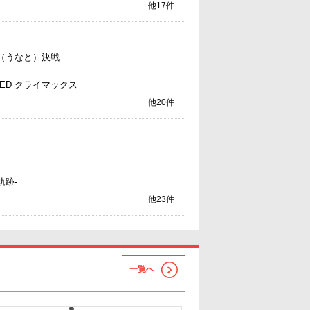
他17件
（うなと）決戦
ED クライマックス
他20件
軌跡-
他23件
一覧へ