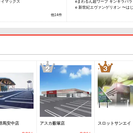
ライマックス
eまわるん超ワープ ギンギラパラダイ
e 新世紀エヴァンゲリオン 〜は
他14件
群馬安中店
アスカ薮塚店
スロットサンエイ