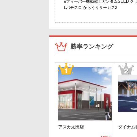
eフィーバー機動戦士ガンダムSEED ク
Lパチスロ からくりサーカス2
勝率ランキング
アスカ太田店
ダイナム