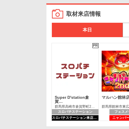
取材来店情報
本日
PR
Super D'station倉
マルハン館林
賀…
群馬県高崎市倉賀野町2360-1
スロパチステーション
フェスメ
スロパチステーション来店取材
ニャンバー