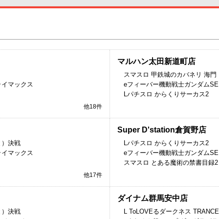
マルハン太田新道町店
スマスロ 甲鉄城のカバネリ 海門
ライマックス
eフィーバー機動戦士ガンダムSE
Lパチスロ からくりサーカス2
他18件
Super D'station倉賀野店
と）決戦
Lパチスロ からくりサーカス2
ライマックス
eフィーバー機動戦士ガンダムSE
スマスロ とある魔術の禁書目録2
他17件
ダイナム群馬安中店
と）決戦
L ToLOVEるダークネス TRANCE v