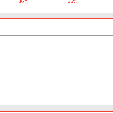
36%
36%