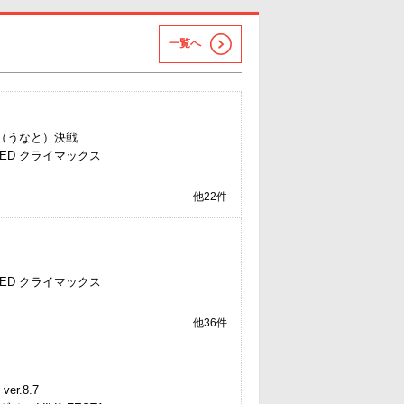
一覧へ
（うなと）決戦
ED クライマックス
他22件
ED クライマックス
他36件
er.8.7