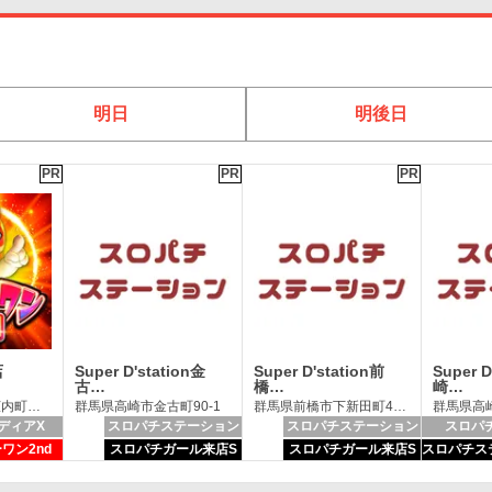
明日
明後日
PR
PR
PR
店
Super D'station金
Super D'station前
Super D
古…
橋…
崎…
群馬県館林市東広内町１１０８番地の１
群馬県高崎市金古町90-1
群馬県前橋市下新田町411-1
群馬県高崎
ディアX
スロパチステーション
スロパチステーション
スロパ
ワン2nd
スロパチガール来店S
スロパチガール来店S