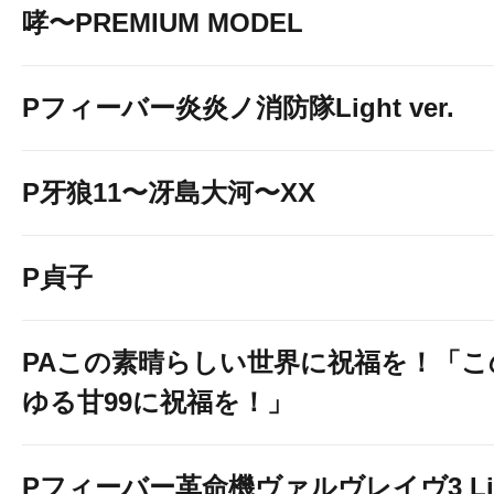
哮〜PREMIUM MODEL
Pフィーバー炎炎ノ消防隊Light ver.
P牙狼11〜冴島大河〜XX
P貞子
PAこの素晴らしい世界に祝福を！「こ
ゆる甘99に祝福を！」
Pフィーバー革命機ヴァルヴレイヴ3 Li