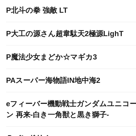
P北斗の拳 強敵 LT
P大工の源さん超韋駄天2極源LighT
P魔法少女まどか☆マギカ3
PAスーパー海物語IN地中海2
eフィーバー機動戦士ガンダムユニコ
ン 再来-白き一角獣と黒き獅子-