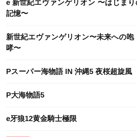
e 新世紀エヴァンゲリオン 〜はじまり
記憶〜
新世紀エヴァンゲリオン〜未来への咆
哮〜
Pスーパー海物語 IN 沖縄5 夜桜超旋風
P大海物語5
e牙狼12黄金騎士極限