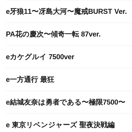
e牙狼11〜冴島大河〜魔戒BURST Ver.
PA花の慶次〜傾奇一転 87ver.
eカケグルイ 7500ver
e一方通行 最狂
e結城友奈は勇者である〜極限7500〜
e 東京リベンジャーズ 聖夜決戦編