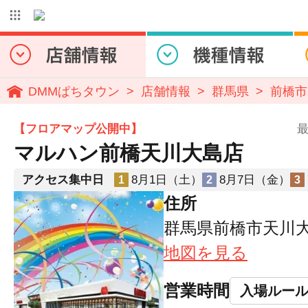
DMMぱちタウン
店舗情報
群馬県
前橋市
【フロアマップ公開中】
最
マルハン前橋天川大島店
アクセス集中日
8月1日（土）
8月7日（金）
1
2
3
住所
群馬県前橋市天川大
地図を見る
営業時間
入場ルー